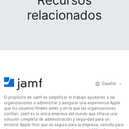
Recursos
o
r
I
o
relacionados
k
n
e
l
e
c
t
r
ó
n
i
c
o
Español
El propósito de Jamf es simplificar el trabajo ayudando a las
organizaciones a administrar y asegurar una experiencia Apple
que los usuarios finales amen y en la que las organizaciones
confían. Jamf es la única empresa del mundo que ofrece una
solución completa de administración y seguridad para un
entorno Apple-first que es segura para la empresa, sencilla para