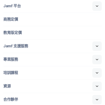
Jamf
平​台
商務定​價
教育版定​價
Jamf
支援​服務
專業​服務
培訓​課程
資源
合作​夥伴