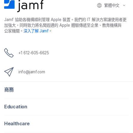
繁體​中文
Jamf
協助​各​機構​順利​管理
Apple
裝置。​我們​的
IT
解決​方案​讓​使用​者​更​
加強​大，​同時​致力​將​名聞​遐邇​的
Apple
體驗​傳遞​至​企業、​教育​機構​與​
公家​機關。
深入​了​解
Jamf
。
+
1 612-605-6625
info
@
jamf
.
com
商務
Education
Healthcare