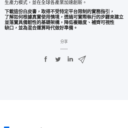
生產力​模式，​並​在​全球​各​產業​加速​創新。
下載​這​份​白皮書，​取得​不受​特定​平​台限制​的​實務​指引，​
了解如何​根據​真實​使用​情境，​透過​可​實際​執行​的​步驟來​建立​
並​落實​具​備韌性​的​基礎​架構，​降低複​雜度、​補齊​可​視性​
缺口，​並​為​混合​運算​時代​做​好​準備。
分享
分
分
分
透
享
享
享
過
E
至
至
至
m
F
T
L
a
a
w
i
i
c
i
n
l
e
t
k
分
b
t
e
享
o
e
d
o
r
I
k
n