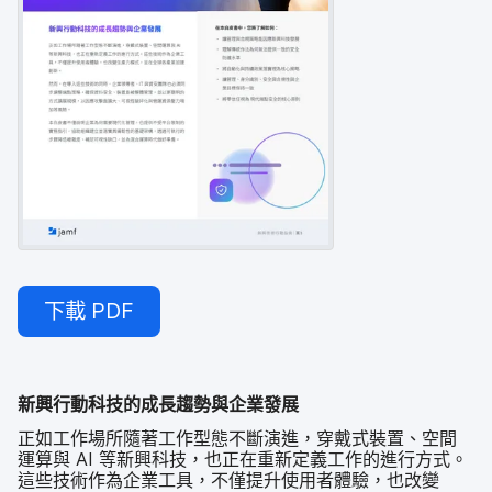
下載
PDF
新興​行動​科技​的​成長​趨勢​與​企業​發展
正如​工作​場​所​隨​著​工作​型態​不斷​演進，​穿戴式​裝置、​空間​
運算​與
AI
等​新興​科技，​也​正在​重新​定義​工作​的​進行​方式。​
這些​技術​作為​企業​工具，​不僅​提升​使用​者​體驗，​也​改變​