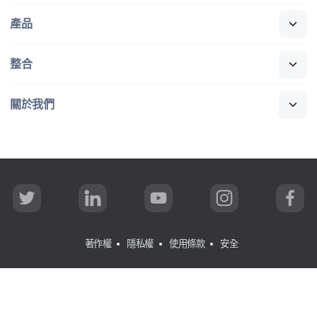
產品
整合
關於​我們
T
L
Y
I
F
w
i
o
n
a
i
n
u
s
c
t
k
T
t
e
t
e
u
a
b
著作權
隱私權
使用條款
安全
e
d
b
g
o
r
I
e
r
o
n
a
k
所有​內容
©
copyright 2002-2026 Jamf
.
著​作權​所有，​並​保留​一​
m
切權利。