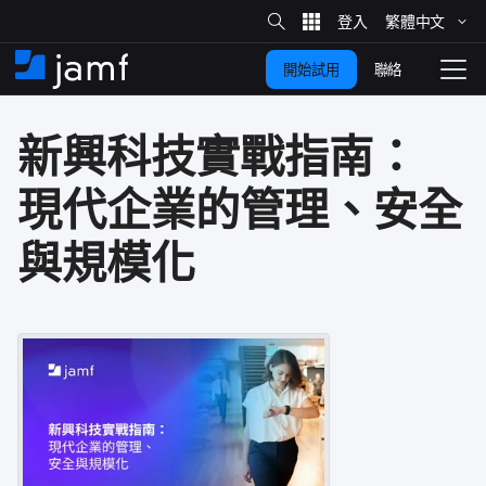
網
站
繁體​中文
跳
搜
尋
聯絡
開始試用
至
住
切
家
換
主
新興​科技​實戰​指南：​
要
瀏
覽
內
現代​企業​的​管理、​安全​
容
與​規模​化