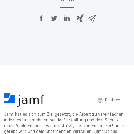
A
A
A
{
V
u
u
u
p
i
f
f
f
h
a
F
T
L
r
E
a
w
i
a
-
c
i
n
s
M
e
t
k
e
a
b
t
e
:
i
o
e
d
s
l
o
r
I
h
t
k
t
n
a
e
t
e
t
r
i
e
i
e
e
l
i
l
i
_
e
l
e
l
o
n
e
n
e
n
Deutsch
n
n
_
x
Jamf hat es sich zum Ziel gesetzt, die Arbeit zu vereinfachen,
i
indem es Unternehmen bei der Verwaltung und dem Schutz
n
eines Apple Erlebnisses unterstützt, das von Endnutzer*innen
g
geliebt wird und dem Unternehmen vertrauen. Jamf ist das