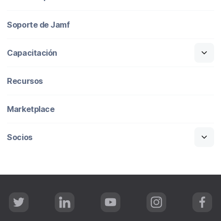
Soporte de Jamf
Capacitación
Recursos
Marketplace
Socios
T
L
Y
I
F
w
i
o
n
a
i
n
u
s
c