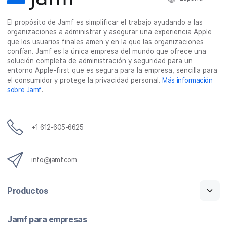
o
e
d
e
o
r
I
o
El propósito de Jamf es simplificar el trabajo ayudando a las
k
n
e
organizaciones a administrar y asegurar una experiencia Apple
l
que los usuarios finales amen y en la que las organizaciones
e
confían. Jamf es la única empresa del mundo que ofrece una
c
solución completa de administración y seguridad para un
t
entorno Apple-first que es segura para la empresa, sencilla para
r
el consumidor y protege la privacidad personal.
Más información
ó
sobre Jamf
.
n
i
c
o
+1 612-605-6625
info@jamf.com
Productos
Jamf para empresas