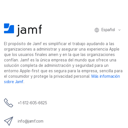
n
n
n
o
F
T
L
r
a
w
i
c
c
i
n
o
e
t
k
r
Español
b
t
e
r
o
e
d
e
o
r
I
o
El propósito de Jamf es simplificar el trabajo ayudando a las
k
n
e
organizaciones a administrar y asegurar una experiencia Apple
l
que los usuarios finales amen y en la que las organizaciones
e
confían. Jamf es la única empresa del mundo que ofrece una
c
solución completa de administración y seguridad para un
t
entorno Apple-first que es segura para la empresa, sencilla para
r
el consumidor y protege la privacidad personal.
Más información
ó
sobre Jamf
.
n
i
c
o
+1 612-605-6625
info@jamf.com