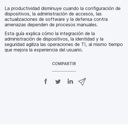
La productividad disminuye cuando la configuración de
dispositivos, la administración de accesos, las
actualizaciones de software y la defensa contra
amenazas dependen de procesos manuales.
Esta guía explica cómo la integración de la
administración de dispositivos, la identidad y la
seguridad agiliza las operaciones de TI, al mismo tiempo
que mejora la experiencia del usuario.
COMPARTIR
C
C
C
C
o
o
o
o
m
m
m
m
p
p
p
p
a
a
a
a
r
r
r
r
t
t
t
t
i
i
i
i
r
r
r
r
e
e
e
p