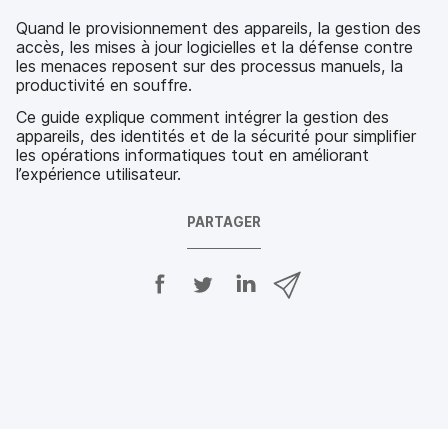
Quand le provisionnement des appareils, la gestion des
accès, les mises à jour logicielles et la défense contre
les menaces reposent sur des processus manuels, la
productivité en souffre.
Ce guide explique comment intégrer la gestion des
appareils, des identités et de la sécurité pour simplifier
les opérations informatiques tout en améliorant
l’expérience utilisateur.
PARTAGER
P
P
P
P
a
a
a
a
r
r
r
r
t
t
t
t
a
a
a
a
g
g
g
g
e
e
e
e
r
r
r
r
s
s
s
p
u
u
u
a