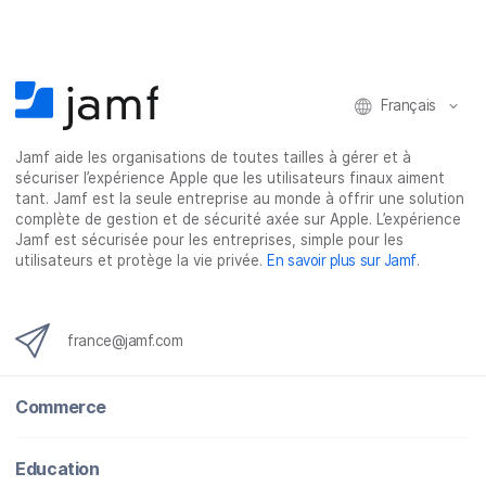
r
r
r
r
F
T
L
e
a
w
i
-
c
i
n
m
e
t
k
a
Français
b
t
e
i
o
e
d
l
Jamf aide les organisations de toutes tailles à gérer et à
o
r
I
sécuriser l’expérience Apple que les utilisateurs finaux aiment
k
n
tant. Jamf est la seule entreprise au monde à offrir une solution
complète de gestion et de sécurité axée sur Apple. L’expérience
Jamf est sécurisée pour les entreprises, simple pour les
utilisateurs et protège la vie privée.
En savoir plus sur Jamf
.
france@jamf.com
Commerce
Education