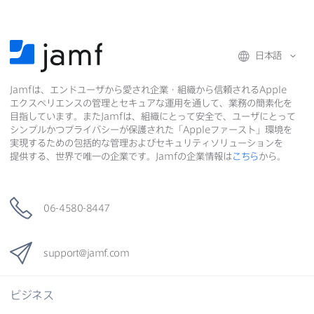
有
有
日本語
Jamf
は、​エンドユーザから​愛され企業・組織から​信頼される
Apple
エクスペリエンスの​管理と​セキュアな​運用を​通して、​業務の​簡素化を​
目指しています。​また
Jamf
は、​組織に​とって​安全で、​ユーザに​とって​
シンプルかつプライバシーが​保護された​「
Apple
ファースト」環境を​
実現する​ための​包括的な​管理および​セキュリティソリューションを​
提供する、​世界で​唯一の​企業です。
Jamf
の​企業情報は
こちら
から。
06-4580-8447
support
@
jamf
.
com
ビジネス