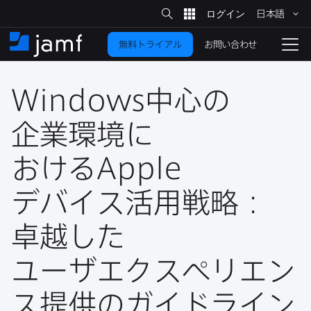
サ
日本語
イ
メ
ト
検
イ
索
お問い合わせ
無料トライアル
ン
ホ
ナ
コ
ー
ビ
ン
ム
ゲ
テ
Windows
中心の​
ー
ン
シ
ツ
ョ
企業環境に​
に
ン
を
おける
Apple
移
動
切
り
デバイス活用戦略：
替
卓越した​
え
る
ユーザエクスペリエン
ス提供の​ガイドライン