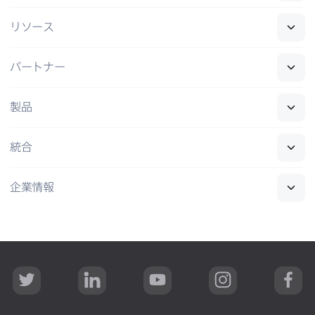
リソース
パートナー
製品
統合
企業情報
T
L
Y
I
F
w
i
o
n
a
i
n
u
s
c
t
k
T
t
e