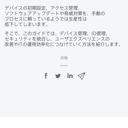
デバイスの​初期設定、​アクセス管理、​
ソフトウェアアップデートや​脅威対策を、​手動の​
プロセスに​頼っているようでは​生産性は​
低下してしまいます。
そこで、​この​ガイドでは、​デバイス管理、
ID
管理、​
セキュリティを​統合し、​ユーザエクスペリエンスの​
改善や
IT
の​運用効率化に​つな​げていく​方法を​紹介します。
共有
F
T
L
メ
a
w
i
ー
c
i
n
ル
e
t
k
で
b
t
e
o
e
d
共
o
r
I
有
k
で
n
で
で
共
共
有
共