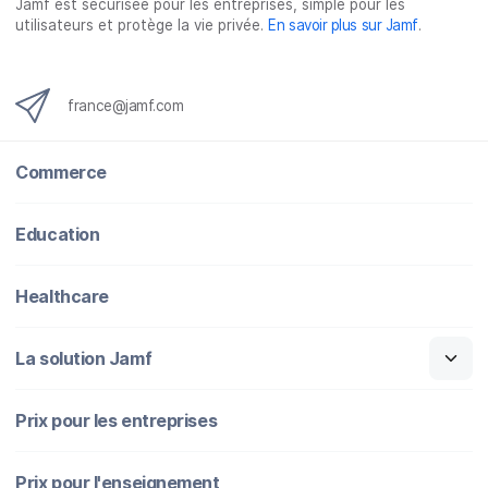
Jamf est sécurisée pour les entreprises, simple pour les
o
e
d
l
utilisateurs et protège la vie privée.
En savoir plus sur Jamf
.
o
r
I
k
n
france@jamf.com
Commerce
Education
Healthcare
La solution Jamf
Prix pour les entreprises
Prix pour l'enseignement