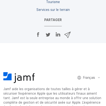
Tourisme
Services sur le terrain
PARTAGER
P
P
P
P
a
a
a
a
r
r
r
r
t
t
t
t
a
a
a
a
g
g
g
g
e
e
e
e
r
r
r
r
s
s
s
p
u
u
u
a
Français
r
r
r
r
F
T
L
e
a
w
i
-
Jamf aide les organisations de toutes tailles à gérer et à
sécuriser l’expérience Apple que les utilisateurs finaux aiment
c
i
n
m
tant. Jamf est la seule entreprise au monde à offrir une solution
e
t
k
a
complète de gestion et de sécurité axée sur Apple. L’expérience
b
t
e
i