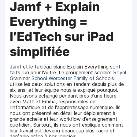
p
Jamf + Explain
m
a
e
l
n
Everything =
t
l’EdTech sur iPad
simplifiée
Jamf et le tableau blanc Explain Everything sont
faits l'un pour l'autre. Le groupement scolaire
Royal
Grammar School Worcester Family of Schools
utilise les deux solutions en tandem depuis plus de
six ans, et leur équipe nous a expliqué pourquoi.
Nous avons échangé pendant près d'une heure
avec Matt et Emma, responsables de
l'informatique et de l'apprentissage numérique. Ils
nous ont présenté en détail leur déploiement à
grande échelle et leur workflow d'enseignement
quotidien. Surtout, ils nous ont expliqué comment
leur travail est devenu beaucoup plus facile et
agréable grâce à nos logiciels.