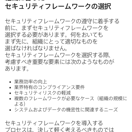
セキュリティフレームワークの​選択
セキュリティフレームワークの​遵守に​着手する​
前に、​まずセキュリティフレームワークを​
選択する​必要が​あります。​何を​おいても​
まず先に、​組織に​とって​適切な​ものを​
選ばなければなりません。​
セキュリティフレームワークを​選択する​際、​
考慮すべき重要な​要素には​次のような​ものが​
あります。
業務効率の​向上
業界特有の​コンプライアンス要件
セキュリティリスクの​軽減
複数の​フレームワークが​必要な​ケース​（組織の​規模に​
よる）
システムおよび​データの​機密性に​関連する​ニーズ
セキュリティフレームワークを​導入する​
プロセスは、​決して​軽く​考えるべきものでは​