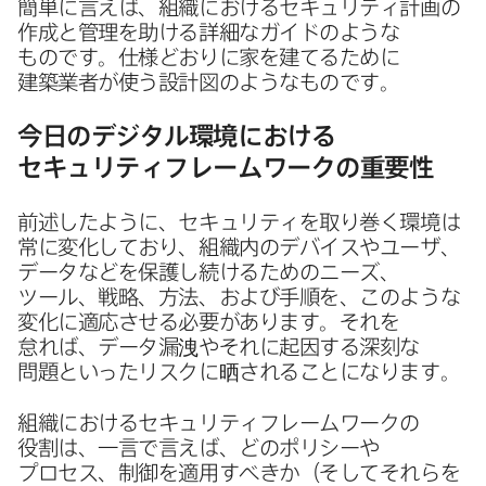
簡単に​言えば、​組織に​おける​セキュリティ計画の​
作成と​管理を​助ける​詳細な​ガイドのような​
ものです。​仕様どおりに​家を​建てる​ために​
建築業者が​使う​設計図のような​ものです。
今日の​デジタル環境に​おける​
セキュリティフレームワークの​重要性
前述したように、​セキュリティを​取り巻く​環境は​
常に​変化しており、​組織内の​デバイスや​ユーザ、​
データなどを​保護し続ける​ための​ニーズ、​
ツール、​戦略、​方法、​および​手順を、​このような​
変化に​適応させる​必要が​あります。​それを​
怠れば、​データ漏洩や​それに​起因する​深刻な​
問題と​いった​リスクに​晒される​ことになります。
組織に​おける​セキュリティフレームワークの​
役割は、​一言で​言えば、​どの​ポリシーや​
プロセス、​制御を​適用すべきか​（そして​それらを​