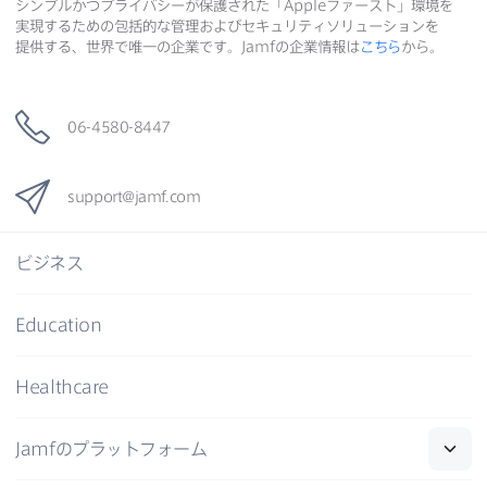
シンプルかつプライバシーが​保護された​「
Apple
ファースト」環境を​
実現する​ための​包括的な​管理および​セキュリティソリューションを​
提供する、​世界で​唯一の​企業です。
Jamf
の​企業情報は
こちら
から。
06-4580-8447
support
@
jamf
.
com
ビジネス
Education
Healthcare
Jamf
の​プラットフォーム