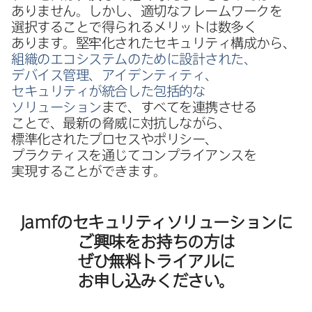
ありません。​しかし、​適切な​フレームワークを​
選択する​ことで​得られる​メリットは​数多く​
あります。​堅牢化された​セキュリティ構成から、
組織の​エコシステムの​ために​設計された、​
デバイス管理、​アイデンティティ、​
セキュリティが​統合した​包括的な​
ソリューション
まで、​すべてを​連携させる​
ことで、​最新の​脅威に​対抗しながら、​
標準化された​プロセスや​ポリシー、​
プラクティスを​通じて​コンプライアンスを​
実現する​ことができます。
Jamf
の​セキュリティソリューションに​
ご興味を​お持ちの​方は​
ぜひ無料トライアルに​
お申し込みください。