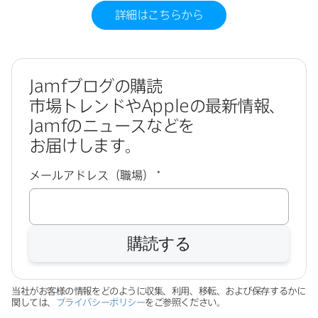
詳細は​こちらから
Jamf
ブログの​購読
市場トレンドや
Apple
の​最新情報、
Jamf
の​ニュースなどを​
お届けします。
必
メールアドレス（職場）
*
須
購読する
当社が​お客様の​情報を​どのように​収集、​利用、​移転、​および​保存するかに​
関しては、
プライバシーポリシー
を​ご参照ください。