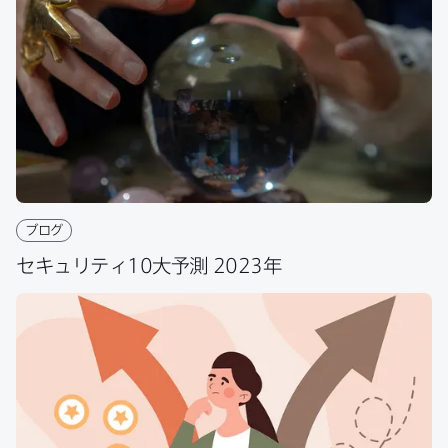
共
共
有
共
有
有
ブログ
セキュリティ
10
大予測
2023
年