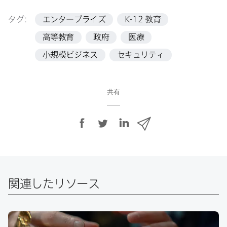
タグ:
エンタープライズ
K-12
教育
高等教育
政府
医療
小規模ビジネス
セキュリティ
共有
F
T
L
メ
a
w
i
ー
c
i
n
ル
e
t
k
で
b
t
e
o
e
d
共
関連したリソース
o
r
I
有
k
で
n
で
で