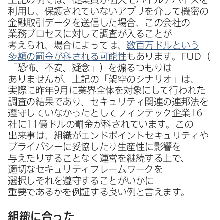
利用し、​保護されていない​アプリを​介して​機密の​
金融取引データを​送信した​場合、​この​会社の​
業務プロセスに​対して​調査が​入る​ことが​
考えられ、​場合に​よっては、
数百万ドルと​いう​
多額の​罰金が​科される​可能性
も​あります。
FUD
（​
「恐怖、​不安、​疑念」）を​煽る​つもりは​
ありませんが、​上記の​「架空の​シナリオ」は、​
実際に​昨年
9
月に​業界全体を​対象に​して​行われた​
調査の​結果であり、​セキュリティ関連の​連邦法を​
遵守していなかったとして​フィンテック企業
16
社に
11
億ドルの​罰金が​科されています。​この​
出来事は、​組織が​エンドポイントセキュリティや​
プライバシーに​妥協したり​生産性に​影響を​
与えたりする​ことなく​運営を​継続する​上で、​
適切な​セキュリティフレームワークを​
選択しそれを​遵守する​ことが​いかに​
重要であるかを​例証する​良い例と​言えます。
組織に​合った​