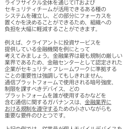
ライフサイクル全体を​通じて
IT
および​
セキュリティチームが​活用できる​ある​種の​
システムを​確立し、​どの​部分に​フォーカスを​
置くかを​決める​ことができる​ため、​組織への​
負担を​大幅に​軽減する​ことができます。
例えば、​クライアントに​投資サービスを​
提供している​金融機関を​例に​とって​
考えてみましょう。​金融業界は​最も​規制の​厳しい​
業界である​ため、​金融センターと​して​認定された​
企業が​セキュリティフレームワークに​準拠する​
ことの​重要性は​強調しても​しきれません。​
通信プラットフォームで​使用される​暗号強度、​
制限を​課すべきデバイス、​どの​
プラットフォームを​誰が​使用するかなどを​
含む通信に​関する​ガバナンスは、
金融業界に​
おける​規制を​遵守する
ための​小さいながらも​
重要な​要件の​ひとつです。
上記の​例では、​従業員が​個人モバイルデバイスを​