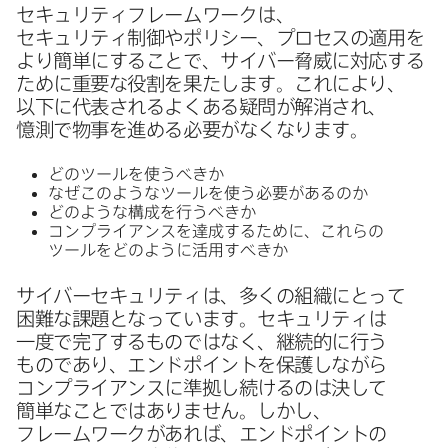
セキュリティフレームワークは、​
セキュリティ制御や​ポリシー、​プロセスの​適用を​
より​簡単に​する​ことで、​サイバー脅威に​対応する​
ために​重要な​役割を​果たします。​これに​より、​
以下に​代表される​よく​ある​疑問が​解消され、​
憶測で​物事を​進める​必要が​なくなります。
どの​ツールを​使うべきか
な​ぜ​このような​ツールを​使う​必要が​あるのか
どのような​構成を​行うべきか
コンプライアンスを​達成する​ために、​これらの​
ツールを​どのように​活用すべきか
サイバーセキュリティは、​多くの​組織に​とって​
困難な​課題と​なっています。​セキュリティは​
一度で​完了する​ものではなく、​継続的に​行う​
ものであり、​エンドポイントを​保護しながら​
コンプライアンスに​準拠し続けるのは​決して​
簡単な​ことでは​ありません。​しかし、​
フレームワークが​あれば、​エンドポイントの​