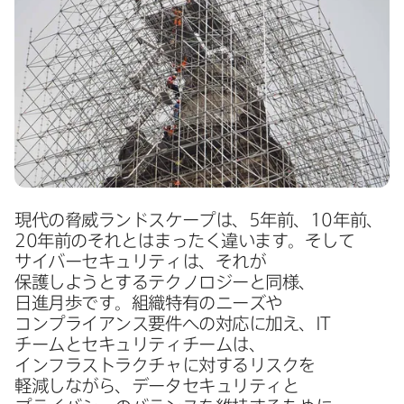
現代の​脅威ランドスケープは、
5
年前、
10
年前、
20
年前の​それとは​まったく​違います。​そして​
サイバーセキュリティは、​それが​
保護しようとする​テクノロジーと​同様、​
日進月歩です。​組織特有の​ニーズや​
コンプライアンス要件への​対応に​加え、
IT
チームと​セキュリティチームは、​
インフラストラクチャに​対する​リスクを​
軽減しながら、​データセキュリティと​