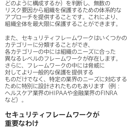
どのように​構成するか）を​判断し、​無数の​
リスク要因から​組織を​保護する​ための​体系的な​
アプローチを​提供する​ことです。​これに​より、​
組織全体を​最大限に​保護する​ことができます。
また、​セキュリティフレームワークは​いく​つかの​
カテゴリーに​分類する​ことができ、​
各カテゴリーの​中には​組織の​ニーズに​合った​
異なる​レベルの​フレームワークが​存在します。​
さらに、​フレームワークの​中には​脅威に​
対してより​一般的な​保護を​提供する​
ものだけでなく、​特定の​業界の​ニーズに​対応する​
ために​特別に​設計された​ものも​あります​（例：
ヘルスケア業界の
HIPAA
や​金融業界の
FINRA
など）。
セキュリティフレームワークが​
重要なわけ