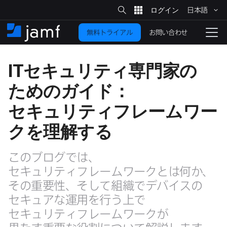
サ
日本語
イ
メ
ト
検
イ
索
お問い合わせ
無料トライアル
ン
ホ
ナ
コ
ー
ビ
ン
ム
ゲ
IT
セキュリティ専門家の​
テ
ー
ン
シ
ための​ガイド：
ツ
ョ
に
ン
セキュリティフレームワー
を
移
クを​理解する
動
切
り
この​ブログでは、​
替
セキュリティフレームワークとは​何か、​
え
る
その​重要性、​そして​組織で​デバイスの​
セキュアな​運用を​行う上で​
セキュリティフレームワークが​