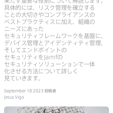
果たす重要な​役割に​ついて​解説します。​
具体的には、​リスク管理を​確立する​
ことの​大切さや​コンプライアンスの​
ベストプラクティスに​加え、​組織の​
ニーズに​あった​
セキュリティフレームワークを​基盤に、​
デバイス管理と​アイデンティティ管理、​
そして​エンドポイントの​
セキュリティを
Jamf
の​
セキュリティソリューションで​一体​
化させる​方​法に​ついて​詳しく​
見ていきます。
September 18 2023
投稿者
Jesus Vigo