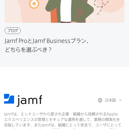
ブログ
Jamf Pro
と
Jamf Business
プラン、​
どちらを​選ぶべき？
日本語
Jamf
は、​エンドユーザから​愛され企業・組織から​信頼される
Apple
エクスペリエンスの​管理と​セキュアな​運用を​通して、​業務の​簡素化を​
目指しています。​また
Jamf
は、​組織に​とって​安全で、​ユーザに​とって​