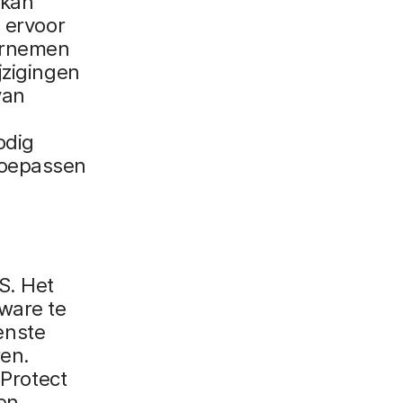
 kan
e ervoor
vernemen
jzigingen
van
odig
toepassen
S. Het
lware te
enste
ren.
 Protect
en