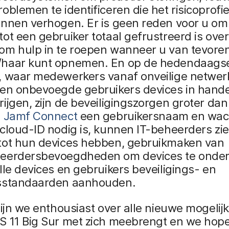
oblemen te identificeren die het risicoprofie
unnen verhogen. Er is geen reden voor u om
ot een gebruiker totaal gefrustreerd is over 
om hulp in te roepen wanneer u van tevoren
haar kunt opnemen. En op de hedendaags
, waar medewerkers vanaf onveilige netwer
 en onbevoegde gebruikers devices in hand
ijgen, zijn de beveiligingszorgen groter dan 
j
Jamf Connect
een gebruikersnaam en wa
cloud-ID nodig is, kunnen IT-beheerders zi
tot hun devices hebben, gebruikmaken van
eerdersbevoegdheden om devices te onde
lle devices en gebruikers beveiligings- en
sstandaarden aanhouden.
zijn we enthousiast over alle nieuwe mogeli
S 11 Big Sur met zich meebrengt en we hop