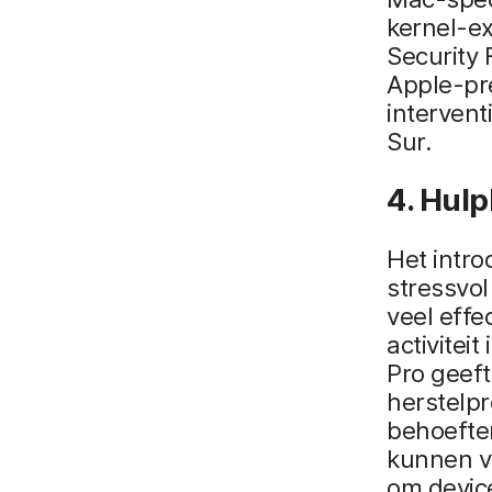
kernel-ex
Security 
Apple-pr
interven
Sur.
4. Hulp
Het intro
stressvol
veel effe
activitei
Pro geef
herstelpr
behoefte
kunnen v
om device