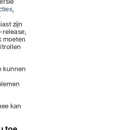
ersie
cties
,
e
ast zijn
-release,
ak moeten
itrollen
oe kunnen
oblemen
mee kan
u toe.