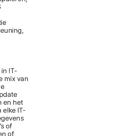
S
ie
teuning,
in IT-
ke mix van
ge
update
n en het
elke IT-
gegevens
s of
en of