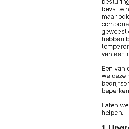
besturin
bevatte n
maar ook 
componen
geweest 
hebben b
temperen 
van een 
Een van d
we deze 
bedrijfs
beperken
Laten we 
helpen.
1. Upgr