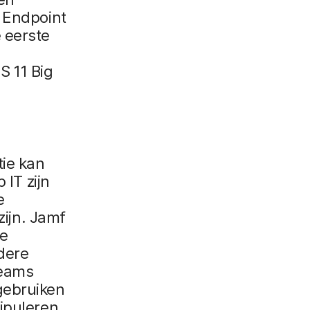
t Endpoint
 eerste
S 11 Big
tie kan
 IT zijn
e
zijn. Jamf
xe
dere
teams
gebruiken
ipuleren,