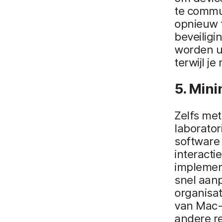
te commu
opnieuw t
beveiligi
worden ui
terwijl j
5. Mini
Zelfs met
laborator
software
interact
implemen
snel aanp
organisa
van Mac-
andere r