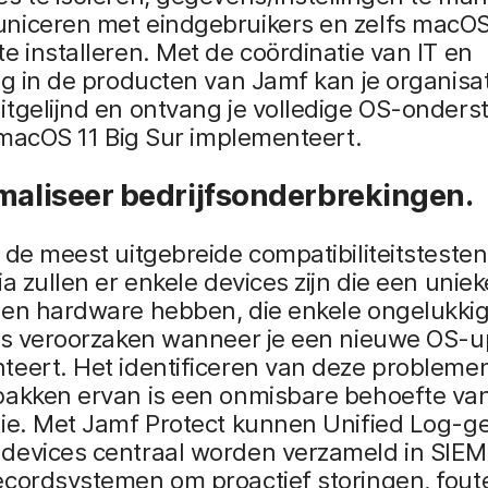
niceren met eindgebruikers en zelfs macO
e installeren. Met de coördinatie van IT en
ng in de producten van Jamf kan je organisat
tgelijnd en ontvang je volledige OS-onders
e macOS 11 Big Sur implementeert.
maliseer bedrijfsonderbrekingen.
 de meest uitgebreide compatibiliteitstesten 
ia zullen er enkele devices zijn die een unie
 en hardware hebben, die enkele ongelukki
ies veroorzaken wanneer je een nieuwe OS-
teert. Het identificeren van deze probleme
akken ervan is een onmisbare behoefte van 
tie. Met Jamf Protect kunnen Unified Log-
devices centraal worden verzameld in SIEM’
ecordsystemen om proactief storingen, fout