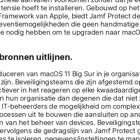
tensie hoeft te installeren. Gebouwd op he
Framework van Apple, biedt Jamf Protect de
eventiemogelijkheden die geen handmatige
tie nodig hebben om te upgraden naar macO
bronnen uitlijnen.
duceren van macOS 11 Big Sur in je organisa
 zijn. Beveiligingsteams die zijn afgestemd op
ctiever in het reageren op elke kwaadaardig
t in hun organisatie dan degenen die dat niet 
t IT-beheerders de mogelijkheid om comple
ocessen uit te bouwen die aansluiten op an
n van het beheer van devices. Beveiligings
ervolgens de gedragslijn van Jamf Protect 
s te isoleren, gegevens/instellingen te man