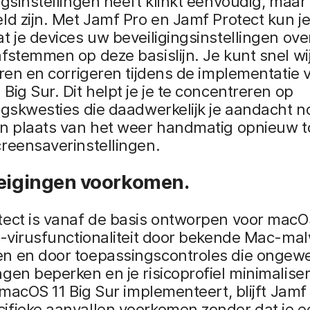
ngsinstellingen heeft klinkt eenvoudig, maar
ld zijn. Met Jamf Pro en Jamf Protect kun j
t je devices uw beveiligingsinstellingen o
fstemmen op deze basislijn. Je kunt snel wi
eren en corrigeren tijdens de implementatie 
Big Sur. Dit helpt je je te concentreren op
ngskwesties die daadwerkelijk je aandacht n
in plaats van het weer handmatig opnieuw 
reensaverinstellingen.
reigingen voorkomen.
tect is vanaf de basis ontworpen voor macO
i-virusfunctionaliteit door bekende Mac-ma
n en door toepassingscontroles die ongew
gen beperken en je risicoprofiel minimalise
e macOS 11 Big Sur implementeert, blijft Jamf
ifieke aanvallen voorkomen zonder dat je e