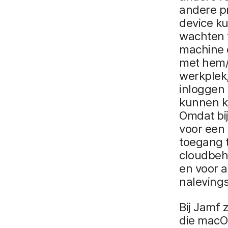
andere pr
device k
wachten t
machine 
met hem/
werkplek
inloggen
kunnen kr
Omdat bi
voor een 
toegang 
cloudbeh
en voor a
naleving
Bij Jamf 
die macO