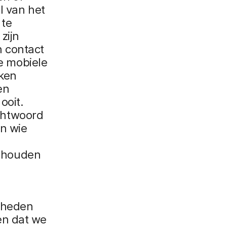
l van het
 te
zijn
 contact
e mobiele
ken
en
ooit.
chtwoord
en wie
rhouden
jkheden
en dat we