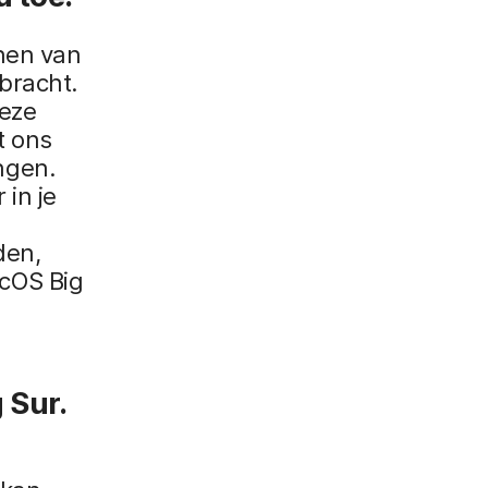
nen van
bracht.
deze
t ons
ngen.
 in je
den,
cOS Big
 Sur.