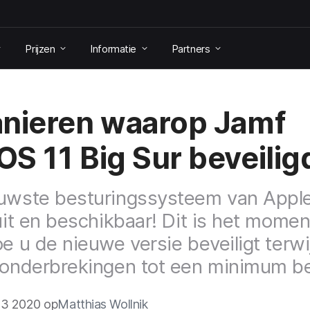
Prijzen
Informatie
Partners
nieren waarop Jamf
S 11 Big Sur beveilig
uwste besturingssysteem van Apple
 uit en beschikbaar! Dit is het mome
oe u de nieuwe versie beveiligt terwij
sonderbrekingen tot een minimum b
3 2020 op
Matthias Wollnik