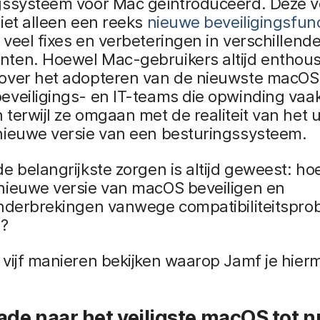
gssysteem voor Mac geïntroduceerd. Deze v
iet alleen een reeks
nieuwe beveiligingsfun
veel fixes en verbeteringen in verschillend
ten. Hoewel Mac-gebruikers altijd enthousi
over het adopteren van de nieuwste macOS
eveiligings- en IT-teams die opwinding va
terwijl ze omgaan met de realiteit van het u
nieuwe versie van een besturingssysteem.
e belangrijkste zorgen is altijd geweest: h
nieuwe versie van macOS beveiligen en
onderbrekingen vanwege compatibiliteitspr
?
vijf manieren bekijken waarop Jamf je hier
ade naar het veiligste macOS tot n