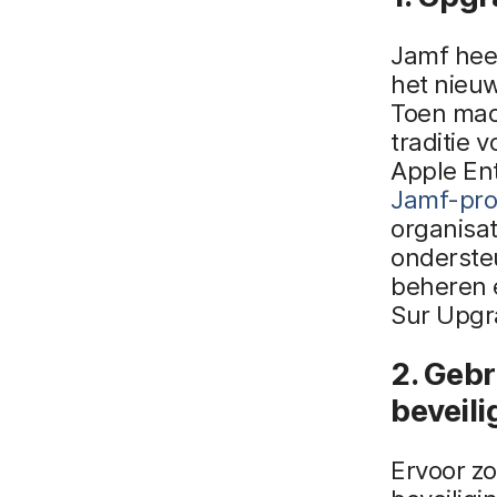
Jamf hee
het nieuw
Toen mac
traditie 
Apple En
Jamf-pr
organisat
ondersteu
beheren 
Sur Upgr
2. Gebr
beveili
Ervoor zo