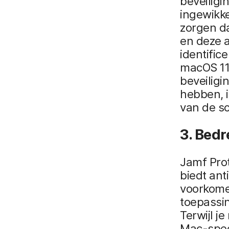
beveiligi
ingewikke
zorgen da
en deze a
identific
macOS 11 
beveiligi
hebben, 
van de sc
3. Bed
Jamf Pro
biedt ant
voorkome
toepassin
Terwijl j
Mac-spec