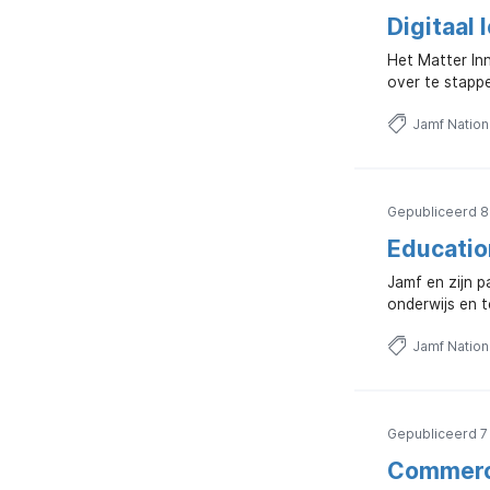
Digitaal 
Het Matter In
over te stapp
Jamf Natio
Gepubliceerd 8 
Educatio
Jamf en zijn p
onderwijs en t
Jamf Natio
Gepubliceerd 7 
Commerci