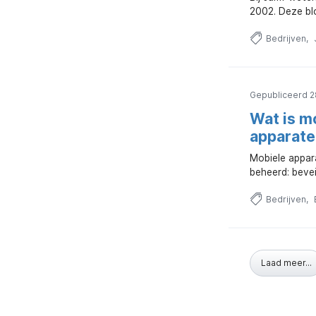
2002. Deze blo
Bedrijven
Gepubliceerd 2
Wat is mo
apparate
Mobiele appara
beheerd: bevei
Bedrijven
Laad meer...