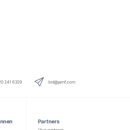
20 241 6329
bnl@jamf.com
onnen
Partners
Voor partners