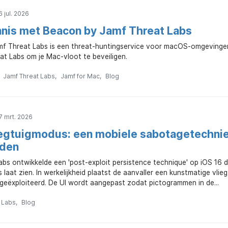
 jul. 2026
nis met Beacon by Jamf Threat Labs
f Threat Labs is een threat-huntingservice voor macOS-omgevingen. 
at Labs om je Mac-vloot te beveiligen.
Jamf Threat Labs
Jamf for Mac
Blog
7 mrt. 2026
iegtuigmodus: een mobiele sabotagetechnie
uden
bs ontwikkelde een 'post-exploit persistence technique' op iOS 16 di
 laat zien. In werkelijkheid plaatst de aanvaller een kunstmatige vl
 geëxploiteerd. De UI wordt aangepast zodat pictogrammen in de...
 Labs
Blog