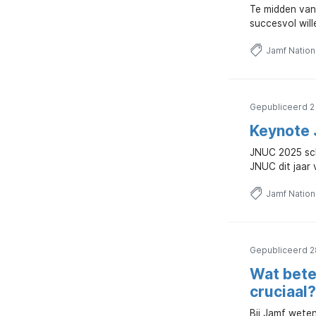
Te midden van
succesvol wil
Jamf Natio
Gepubliceerd 2 
Keynote
JNUC 2025 sch
JNUC dit jaar 
Jamf Natio
Gepubliceerd 2
Wat bete
cruciaal?
Bij Jamf weten