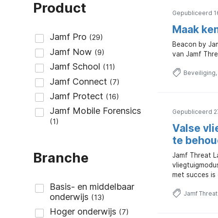
Product
Gepubliceerd 16
Maak ken
Beacon by Jam
van Jamf Thre
Beveiliging
Gepubliceerd 2
Valse vl
te beho
Branche
Jamf Threat La
vliegtuigmodus
met succes is
Jamf Threat