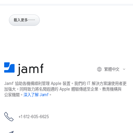
載入更多⋯⋯
繁體​中文
Jamf
協助​各​機構​順利​管理
Apple
裝置。​我們​的
IT
解決​方案​讓​使用​者​更​
加強​大，​同時​致力​將​名聞​遐邇​的
Apple
體驗​傳遞​至​企業、​教育​機構​與​
公家​機關。
深入​了​解
Jamf
。
+
1 612-605-6625