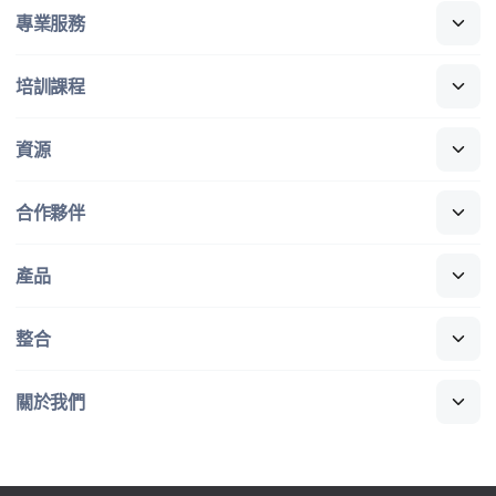
專業​服務
培訓​課程
資源
合作​夥伴
產品
整合
關於​我們