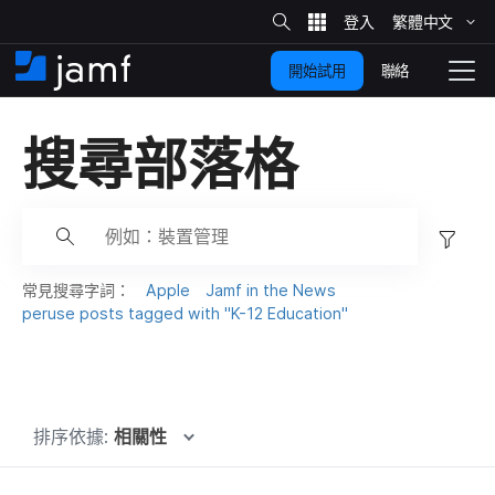
網
站
繁體​中文
跳
搜
尋
聯絡
開始試用
至
住
切
家
換
主
搜尋部​落格
要
瀏
覽
內
容
篩
選
⋯
常​見​搜尋​字詞：
Apple
Jamf in the News
⋯
peruse posts tagged with
"
K-12 Education
"
排序依據:
相關性