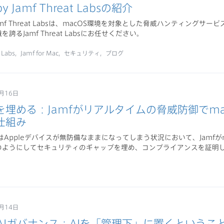
by Jamf Threat Labsの紹介
y Jamf Threat Labsは、macOS環境を対象とした脅威ハンティング
誇るJamf Threat Labsにお任せください。
 Labs
Jamf for Mac
セキュリティ
ブログ
月16日
埋める：Jamfがリアルタイムの脅威防御でmac
仕組み
はAppleデバイスが無防備なままになってしまう状況において、Jamfがm
のようにしてセキュリティのギャップを埋め、コンプライアンスを証明
月14日
けAIガバナンス：AIを「管理下」に置くというこ