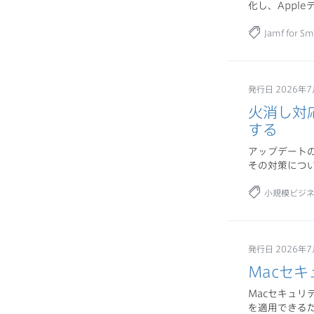
化し、Appl
Jamf for Sm
発行日 2026年
火消し対
する
アップデート
その対策につ
小規模ビジ
発行日 2026年
Macセ
Macセキュ
を適用できる