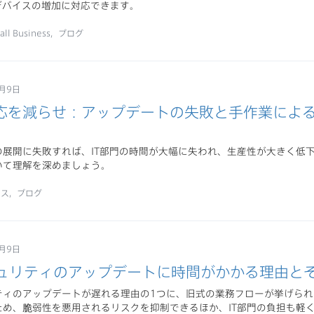
eデバイスの増加に対応できます。
all Business
ブログ
7月9日
応を減らせ：アップデートの失敗と手作業によ
の展開に失敗すれば、IT部門の時間が大幅に失われ、生産性が大きく低
いて理解を深めましょう。
ネス
ブログ
7月9日
キュリティのアップデートに時間がかかる理由と
リティのアップデートが遅れる理由の1つに、旧式の業務フローが挙げられ
ため、脆弱性を悪用されるリスクを抑制できるほか、IT部門の負担も軽