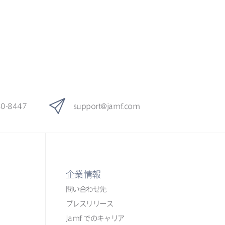
80-8447
support
@
jamf
.
com
企業情報
問い​合わせ先
プレスリリース
Jamf
での​​キャリア