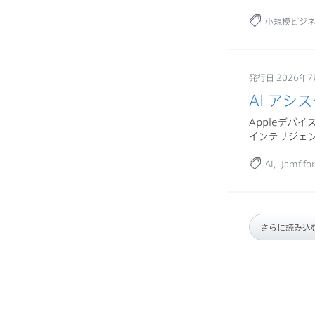
小規模ビジ
発行日 2026年
AI ア
Appleデバ
インテリジェ
AI
Jamf fo
さらに読み込む.