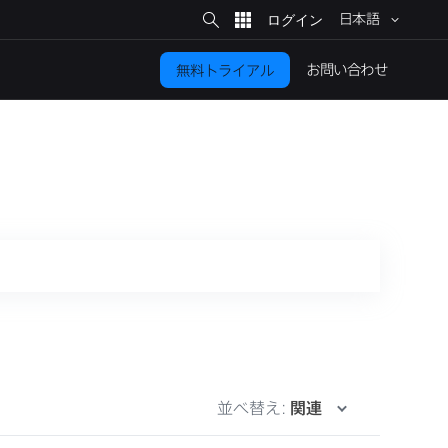
サ
イ
日本語
ト
検
索
お問い​合わせ
無料トライアル
並べ替え:
関連