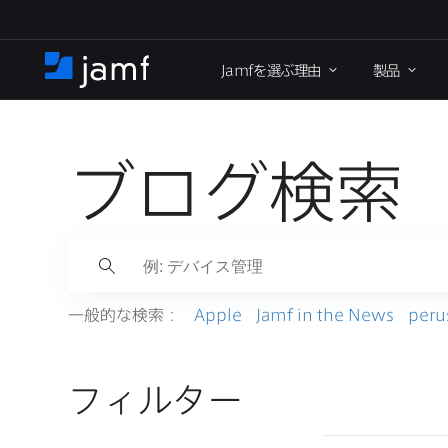
メ
イ
Jamf
を​選ぶ理由
製品
ン
ホ
コ
ー
ン
ム
テ
ン
ブログ検索
ツ
に
移
動
一般的な​検索：
Apple
Jamf in the News
peru
フィルター