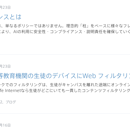
月23日
ンスとは
スは、単なるポリシーではありません。理念的「柱」をベースに様々なフ
により、AIの利用に安全性・コンプライアンス・説明責任を確保してい
月23日
等教育機関の生徒のデバイスにWeb フィルタ
ークでのフィルタリングは、生徒がキャンパスを離れた途端にオンライ
Safe Internetなら生徒がどこにいても一貫したコンテンツフィルタリ
12
ブログ
月16日