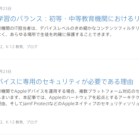
月23日
学習のバランス：初等・中等教育機関における
育機関のIT担当者は、デバイスレベルのきめ細かなコンテンツフィルタ
なく、あらゆる場所で生徒を的確に保護することできます。
12
K-12 教育
ブログ
月23日
eデバイスに専用のセキュリティが必要である理由
育機関でAppleデバイスを運用する場合、複数プラットフォーム対応の
しまいます。本記事では、Appleのハードウェアを起点とするアーキテ
由、そしてJamf ProtectなどのAppleネイティブのセキュリティ
12
K-12 教育
ブログ