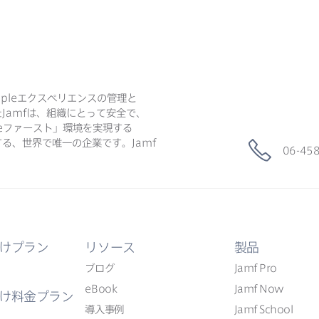
ple
エクスペリエンスの​管理と​
た
Jamf
は、​組織に​とって​安全で、​
e
ファースト」環境を​実現する​
る、​世界で​唯一の​企業です。
Jamf
06-45
けプラン
リソース
製品
ブログ
Jamf Pro
eBook
Jamf Now
け料金プラン
導入事例
Jamf School