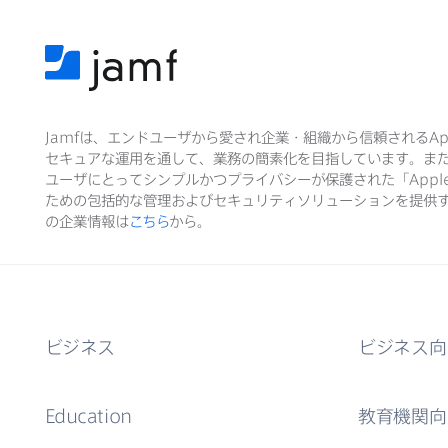
Jamf
は、​エンドユーザから​愛され企業・組織から​信頼される
Ap
セキュアな​運用を​通して、​業務の​簡素化を​目指しています。​ま
ユーザに​とって​シンプルかつプライバシーが​保護された​「
Appl
ための​包括的な​管理および​セキュリティソリューションを​提供す
の​企業情報は
こちら
から。
ビジネス
ビジネス向
Education
教育機関向