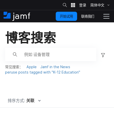
站
简体​中文
跳
内
搜
联络我们
开始试用
至
首
拨
索
动
主
页
导
博客​搜索
要
览
内
容
过
滤
器
常​见​搜索：
Apple
Jamf in the News
.
peruse posts tagged with
"
K-12 Education
"
.
.
排序方式:
关联