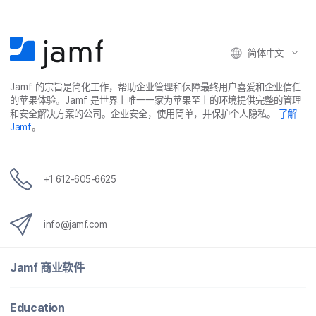
简体​中文
Jamf
的​宗旨​是​简化​工作，​帮助​企业​管理​和​保障​最​终​用​户​喜爱​和​企业​信任​
的​苹果​体验。
Jamf
是​世界​上​唯​一​一​家​为​苹果​至​上​的​环境​提供​完整​的​管理​
和​安全​解决​方案​的​公司。​企业​安全，​使用​简单，​并​保护​个​人​隐私。
了解
Jamf
。
+
1 612-605-6625
info
@
jamf
.
com
Jamf
商业​软件
Education