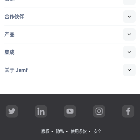
合作​伙伴
产品
集成
关于
Jamf
T
L
Y
I
F
w
i
o
n
a
i
n
u
s
c
t
k
T
t
e
t
e
u
a
b
版权
隐私
使用条款
安全
e
d
b
g
o
r
I
e
r
o