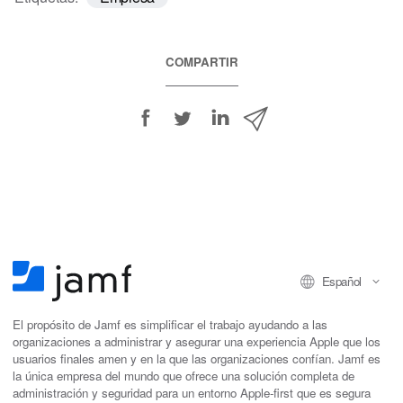
COMPARTIR
C
C
C
C
o
o
o
o
m
m
m
m
p
p
p
p
a
a
a
a
r
r
r
r
t
t
t
t
i
i
i
i
Español
r
r
r
r
e
e
e
p
n
n
n
o
El propósito de Jamf es simplificar el trabajo ayudando a las
organizaciones a administrar y asegurar una experiencia Apple que los
F
T
L
r
usuarios finales amen y en la que las organizaciones confían. Jamf es
a
w
i
c
la única empresa del mundo que ofrece una solución completa de
c
i
n
o
administración y seguridad para un entorno Apple-first que es segura