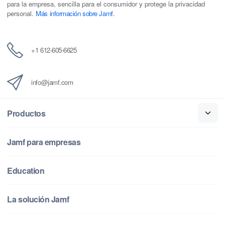
para la empresa, sencilla para el consumidor y protege la privacidad
e
t
k
r
personal.
Más información sobre Jamf
.
b
t
e
r
o
e
d
e
o
r
I
o
+1 612-605-6625
k
n
e
l
e
info@jamf.com
c
t
Productos
r
ó
n
Jamf para empresas
i
c
Education
o
La solución Jamf