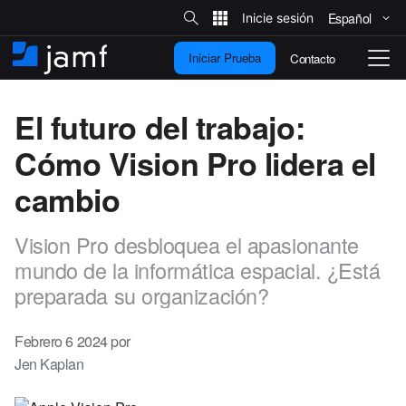
B
ú
Español
I
s
q
r
u
Iniciar Prueba
Contacto
a
I
C
e
d
l
n
a
a
c
i
m
e
El futuro del trabajo:
o
n
c
b
e
n
i
i
l
Cómo Vision Pro lidera el
t
o
s
a
i
e
r
t
cambio
n
n
i
o
i
a
d
v
Vision Pro desbloquea el apasionante
o
e
p
mundo de la informática espacial. ¿Está
g
r
a
preparada su organización?
i
c
n
i
c
ó
Febrero 6 2024 por
i
n
Jen Kaplan
p
a