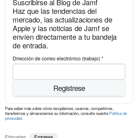
Suscribirse al Blog de Jamf
Haz que las tendencias del
mercado, las actualizaciones de
Apple y las noticias de Jamf se
envíen directamente a tu bandeja
de entrada.
O
Dirección de correo electrónico (trabajo)
*
b
l
i
Registrese
g
a
t
Para saber más sobre cómo recopilamos, usamos, compartimos,
o
transferimos y almacenamos su información, consulte nuestra
Política de
privacidad
.
r
i
o
Etiquetas:
Empresa