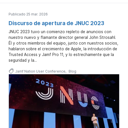
l
.
.
Publicado 25 mar. 2026
Discurso de apertura de JNUC 2023
JNUC 2023 tuvo un comienzo repleto de anuncios con
nuestro nuevo y flamante director general John Strosahl.
Él y otros miembros del equipo, junto con nuestros socios,
hablaron sobre el crecimiento de Apple, la introducción de
Trusted Access y Jamf Pro 11, y lo estrechamente que la
seguridad y la...
Jamf Nation User Conference
Blog