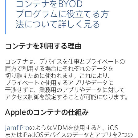
コンテナを
BYOD
プログラムに​役立てる​方​
法に​ついて​詳しく​見る
コンテナを​利用する​理由
コンテナは、​デバイスを​仕事と​プライベートの​
両方で​利用する​場合に​それぞれの​データを​
切り離すために​使われます。​これに​より、​
プライベートで​使用する​アプリや​データに​
干渉せずに、​業務用の​アプリや​データに​対して​
アクセス制御を​設定する​ことが​可能に​なります。
Apple
の​コンテナの​仕組み
Jamf Pro
のような
MDM
を​使用すると、
iOS
または
iPadOS
デバイスの​データと​アプリを
2
つの​