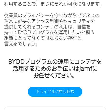
利用する​ことで、​まさに​それが​可能に​なります。
従業員の​プライバシーを​守りながら​ビジネスの​
運営に​必要な​アクセス制御や​セキュリティを​
提供してくれる​コンテナの​利用は、​自信を​
持って
BYOD
プログラムを​運用したいと​願う​
組織に​とってなくてはならない​存在と​
言えるでしょう。
BYOD
プログラムの​運用に​コンテナを​
活用する​ための​お手伝いは
Jamf
に​
お任せください。
トライアルに​申し込む