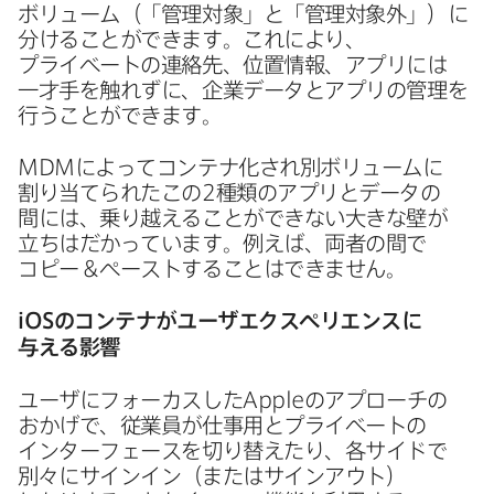
ボリューム​（​「管理対象」と​「管理対象外」）に​
分ける​ことができます。​これに​より、​
プライベートの​連絡先、​位置情報、​アプリには​
一才手を​触れずに、​企業データと​アプリの​管理を​
行うことができます。
MDM
に​よって​コンテナ化され別ボリュームに​
割り当てられた​この
2
種類の​アプリと​データの​
間には、​乗り​越える​ことができない​大きな​壁が​
立ちは​だかっています。​例えば、​両者の​間で​
コピー＆ペーストする​ことは​できません。
iOS
の​コンテナが​ユーザエクスペリエンスに​
与える​影響
ユーザに​フォーカスした
Apple
の​アプローチの​
おかげで、​従業員が​仕事用と​プライベートの​
インターフェースを​切り替えたり、​各サイドで​
別々に​サインイン​（または​サインアウト）​