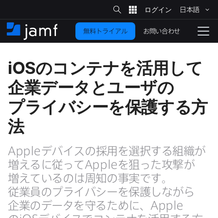
サ
日本語
イ
メ
ト
検
イ
索
お問い合わせ
無料トライアル
ン
ホ
ナ
コ
ー
ビ
ン
ム
ゲ
iOS
の​コンテナを​活用して​
テ
ー
ン
シ
企業データと​ユーザの​
ツ
ョ
に
ン
プライバシーを​保護する​方​
を
移
法
動
切
り
Apple
デバイスの​採用を​選択する​組織が​
替
増えるに​従って
Apple
を​狙った​攻撃が​
え
る
増えているのは​周知の​事実です。​
従業員の​プライバシーを​保護しながら​
企業の​データを​守る​ために、
Apple