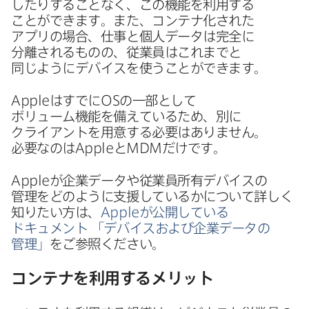
したりする​ことなく、​この機能を​利用する​
ことができます。​また、​コンテナ化された​
アプリの​場合、​仕事と​個人データは​完全に​
分離される​ものの、​従業員は​これまでと​
同じように​デバイスを​使うことができます。
Apple
は​すでに
OS
の​一部と​して​
ボリューム機能を​備えている​ため、​別に​
クライアントを​用意する​必要は​ありません。​
必要なのは
Apple
と
MDM
だけです。
Apple
が​企業データや​従業員所有デバイスの​
管理を​どのように​支援しているかに​ついて​詳しく​
知りたい方は、
Apple
が​公開している​
ドキュメント
「デバイスおよび​企業データの​
管理
」
を​ご参照ください。
コンテナを​利用する​メリット