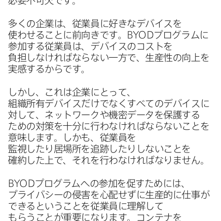
必要不可欠です。
多くの​企業は、​従業員に​好きな​デバイスを​
使わせる​ことに​前向きです。
BYOD
プログラムに​
参加する​従業員は、​デバイスの​コストを​
負担しなければならない​一方で、​生産性の​向上を​
実感するからです。
しかし、​これは​企業に​とって、​
組織所有デバイスだけでなく​すべての​デバイスに​
対して、​ネットワークや​機密​データを​保護する​
ための​対策を​十分に​行わなければならない​ことを​
意味します。​しかも、​従業員を​
監視したり居場所を​追跡したりしない​ことを​
確約した上で、​それを​行わなければなりません。
BYOD
プログラムへの​参加を​促すためには、​
プライバシーの​侵害を​心配せずに​生産的に​仕事が​
できると​いう​ことを​従業員に​理解して​
もらうことが​重要に​なります。​コンテナを​