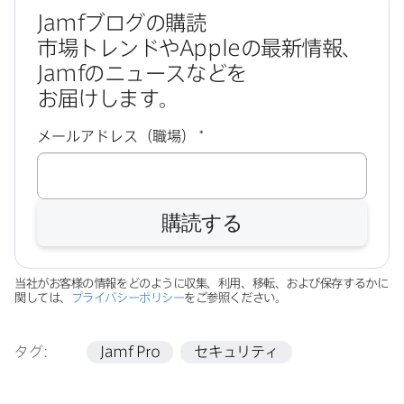
Jamf
ブログの​購読
市場トレンドや
Apple
の​最新情報、
Jamf
の​ニュースなどを​
お届けします。
必
メールアドレス（職場）
*
須
購読する
当社が​お客様の​情報を​どのように​収集、​利用、​移転、​および​保存するかに​
関しては、
プライバシーポリシー
を​ご参照ください。
タグ:
Jamf Pro
セキュリティ