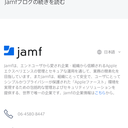
Jamf
ブログの​続きを​読む
日本語
Jamf
は、​エンドユーザから​愛され企業・組織から​信頼される
Apple
エクスペリエンスの​管理と​セキュアな​運用を​通して、​業務の​簡素化を​
目指しています。​また
Jamf
は、​組織に​とって​安全で、​ユーザに​とって​
シンプルかつプライバシーが​保護された​「
Apple
ファースト」環境を​
実現する​ための​包括的な​管理および​セキュリティソリューションを​
提供する、​世界で​唯一の​企業です。
Jamf
の​企業情報は
こちら
から。
06-4580-8447