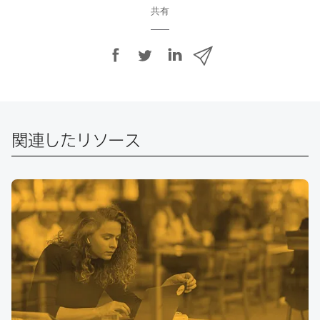
共有
F
T
L
メ
a
w
i
ー
c
i
n
ル
e
t
k
で
b
t
e
o
e
d
共
関連したリソース
o
r
I
有
k
で
n
で
で
共
共
有
共
有
有