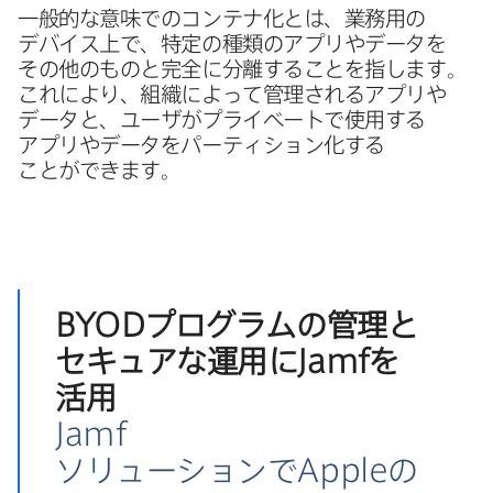
一般的な​意味での​コンテナ化とは、​業務用の​
デバイス上で、​特定の​種類の​アプリや​データを​
その​他の​ものと​完全に​分離する​ことを​指します。​
これに​より、​組織に​よって​管理される​アプリや​
データと、​ユーザが​プライベートで​使用する​
アプリや​データを​パーティション化する​
ことができます。
BYOD
プログラムの​管理と​
セキュアな​運用に
Jamf
を​
活用
Jamf
ソリューションで
Apple
の​