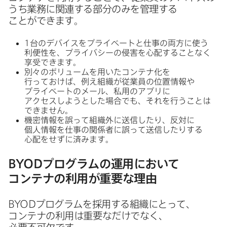
うち業務に​関連する​部分のみを​管理する​
ことができます。
1
台の​デバイスを​プライベートと​仕事の​両方に​使う​
利便性を、​プライバシーの​侵害を​心配する​ことなく​
享受できます。
別々の​ボリュームを​用いた​コンテナ化を​
行っておけば、​例え組織が​従業員の​位置情報や​
プライベートの​メール、​私用の​アプリに​
アクセスしようとした​場合でも、​それを​行う​ことは​
できません。
機密情報を​誤って​組織外に​送信したり、​反対に​
個人情報を​仕事の​関係者に​誤って​送信したりする​
心配を​せずに​済みます。
BYOD
プログラムの​運用に​おいて​
コンテナの​利用が​重要な​理由
BYOD
プログラムを​採用する​組織に​とって、​
コンテナの​利用は​重要なだけでなく、​