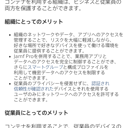
コンテナを​利用する​組織は、​ビジネスと​従業員の​
両方を​保護する​ことができます。
組織に​とっての​メリット
組織の​ネットワークや​データ、​アプリへの​アクセスを​
管理する​ことで、​リスクを​大幅に​軽減しながら、​
好きな​場所で​好きな​デバイスを​使って​働ける​環境を​
従業員に​提供する​ことができます。
Jamf Pro
を​併用する​ことで、​業務用アプリと​
データへの​アクセスを​完全に​制御する​ことができ、​
さらに
スマートグループ
と​構成プロファイルを​
利用して​機密​データへの​アクセスを​制限する​
ことができます。
従業員の​プライバシーを​侵害せずに、
認証され​
信頼性が​確認された
デバイスと​それを​使用する​
ユーザのみに​ネットワークへの​アクセスを​許可する​
ことができます。
従業員に​とっての​メリット
コンテナを​利用する​ことで、​従業員の​デバイスの​