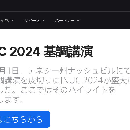
価格
リソース
パートナー
C 2024
基調講演
月
1
日、​テネシー州ナッシュビルに
調講演を​皮切りに
JNUC 2024
が​盛大に
た。​ここでは​その​ハイライトを​
します。
は​こちらから