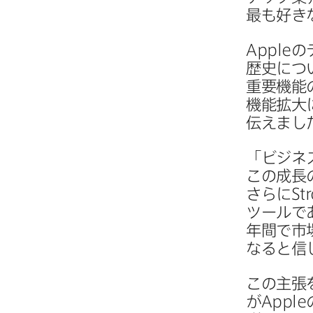
最も​好き
Apple
の
歴史に​つ
重要機能の
機能拡大に
伝えまし
「ビジネ
この​成長
さらに
St
ツールであ
年間で​市
なると​信
この​主張
が
Apple