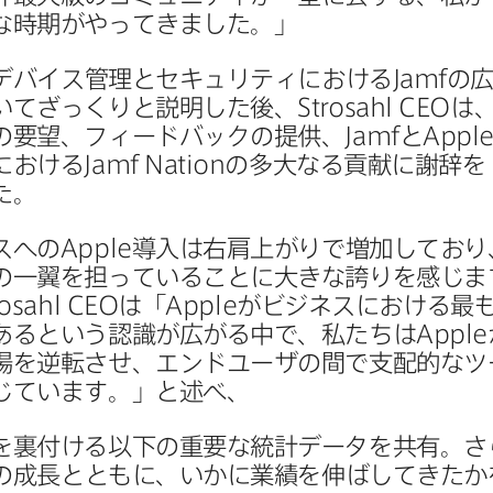
な​時期が​やってきました。」
​デバイス管理と​セキュリティに​おける
Jamf
の​
いて​ざっくりと​説明した後、
Strosahl CEO
は、
​要望、​フィードバックの​提供、
Jamf
と
Appl
​おける
Jamf Nation
の​多大なる​貢献に​謝辞を​
た。
スへの
Apple
導入は​右肩​上がりで​増加しており
の​一翼を​担っている​ことに​大きな​誇りを​感じ
rosahl CEO
は​「
Apple
が​ビジネスに​おける​最も
ると​いう​認識が​広がる​中で、​私たちは
Apple
場を​逆転させ、​エンドユーザの​間で​支配的な​ツ
じています。」と​述べ、
を​裏付ける​以下の​重要な​統計データを​共有。​
の​成長とともに、​いかに​業績を​伸ばしてきたかを