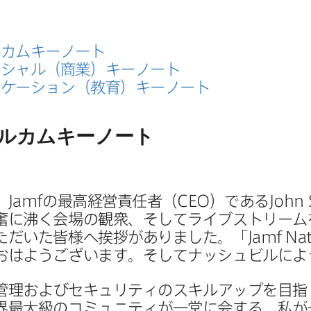
ルカムキーノート
シャル​（商業）​キーノート
ケーション​（教育）​キーノート
ルカムキーノート
、
Jamf
の​最高経営責任者​（
CEO
）である
John 
奮に​沸く​会場の​観衆、​そして​ライブストリームを
だいた​皆様へ​挨拶が​ありました。​「
Jamf Na
おは​よう​ございます。​そして​ナッシュビルに​
​管理および​セキュリティの​スキルアップを​目指
最大級の​コミュニティが​一堂に​会する、​私が​