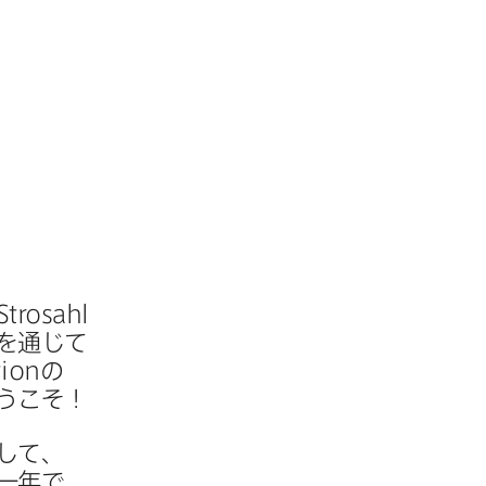
Strosahl
​通じて​
tion
の​
ようこそ！
して、​
一年で​