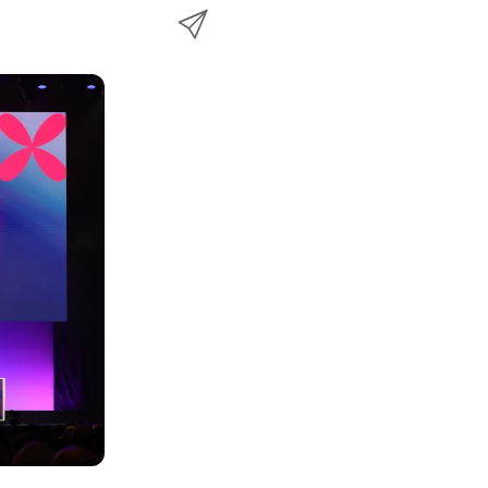
n
メ
k
e
k
ー
で
r
e
ル
で
d
で
共
I
有
共
n
共
有
で
有
共
有