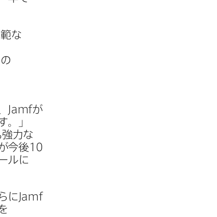
広範な​
​
e
の​
、
Jamf
が​
ます。」
​強力な​
が​今後
10
ールに​
さらに
Jamf
​