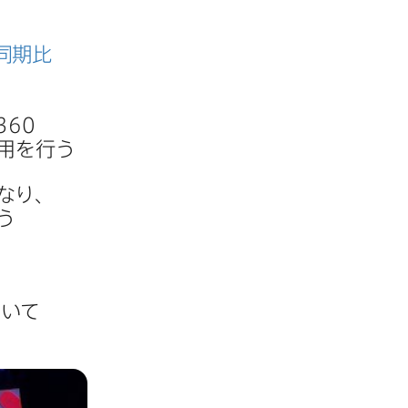
年同期比
360
用を​行う
なり、​
う​
いて​