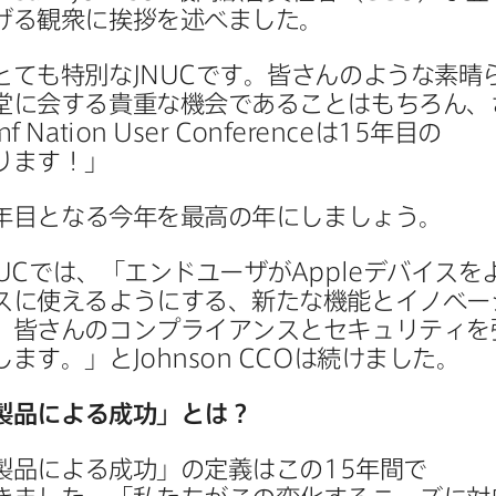
げる​観衆に​挨拶を​述べました。
とても​特別な
JNUC
です。​皆さんのような​素晴ら
堂に​会する​貴重な​機会である​ことは​もちろん、
mf Nation User Conference
は
15
年目の​
ります！」
年目となる​今年を​最高の​年に​しましょう。
UC
では、​「エンドユーザが
Apple
デバイスを​よ
に​使えるように​する、​新たな​機能と​イノベー
​皆さんの​コンプライアンスと​セキュリティを​
します。」と
Johnson CCO
は​続けました。
製品に​よる​成功」とは？
製品に​よる​成功」の​定義は​この
15
年間で​