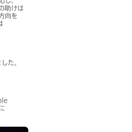
応し、​
の​助けは​
​向を​
​
ました。
​
le
​