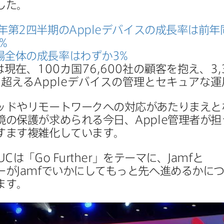
した。
年第
2
四半期の
Apple
デバイスの​成長率は​前
%
場全体の​成長率は​わずか
3
%
は​現在、
100
カ国
76
,
600
社の​顧客を​抱え、
3
,
​超える
Apple
デバイスの​管理と​セキュアな​運
ドや​リモートワークへの​対応が​あたりまえと​
の​保護が​求められる​今日、
Apple
管理者が​担
すます複雑化しています。
UC
は​「
Go Further
」を​テーマに、
Jamf
と​
ーが
Jamf
で​いかに​してもっと​先へ​進めるかに​つ
ます。