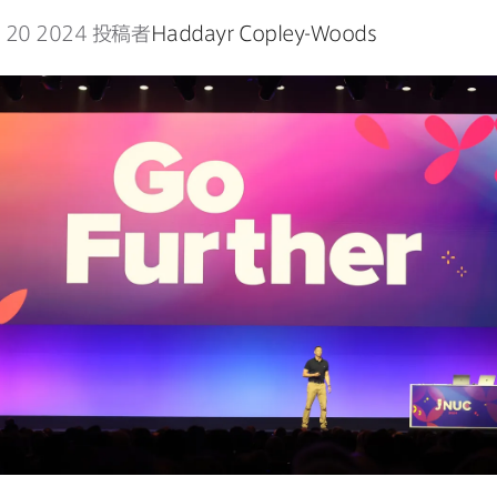
 20 2024
投稿者
Haddayr Copley-Woods