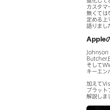
進化してき
カスタマー
無くてはな
定める​上
語りまし
Apple
Johnson
Butcher
そして
W
キーエン
加えて
Vi
プラットフ
解説しま