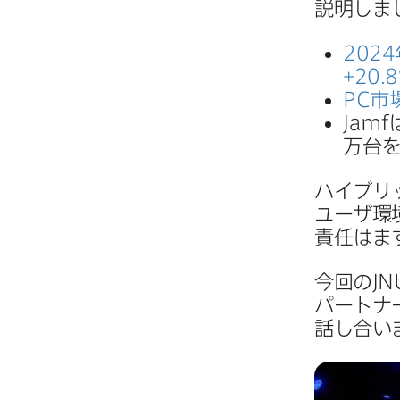
説明しま
2024
+
20
.
8
PC
市
Jamf
万台を
ハイブリッ
ユーザ環境
責任はま
今回の
JN
パートナ
話し合い