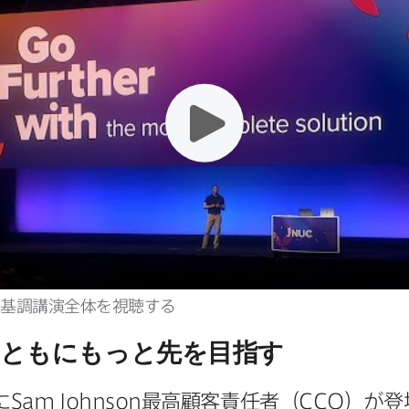
基調講演全体を​視聴する
ともにもっと​先を​目指す
に
Sam Johnson
最高顧客責任者（
CCO
）が​登