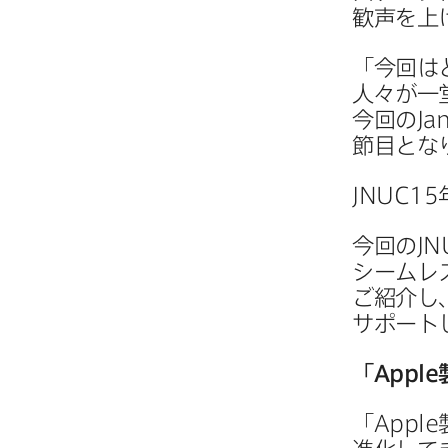
歓声を​上
「今回は​
人々が​一
今回の
Ja
節目とな
JNUC15
今回の
JN
シームレス
ご紹介し、
サポート
「
Apple
「
Apple