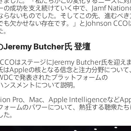
ました。​「私たちが​この​変化する​ニーズに​対
の​成功を​支え続けていく​中で、
Jamf Nation
らない​ものでした。​そして​この​先、​進むべき方
でも​欠かせない​存在です。」と
Johnson CCO
は
た。
の
Jeremy Butcher
氏
登壇
 CCO
は​ステージに
Jeremy Butcher
氏を​迎え
氏は
Apple
の​核と​なる​信念と​注力分野に​ついて、
WDC
で​発表された​プラットフォームの​
ハンスメントに​ついて​説明。
sion Pro
、
Mac
、
Apple Intelligence
など
App
ォームの​パワーに​ついて、​熱狂する​聴衆たちに
した。