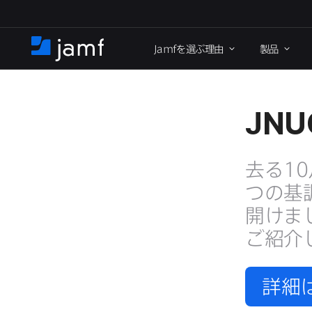
メ
イ
Jamf
を​選ぶ理由
製品
ン
ホ
コ
ー
ン
ム
テ
ン
JNU
ツ
に
去る
10
移
動
つの​基
開けまし
ご紹介
詳細