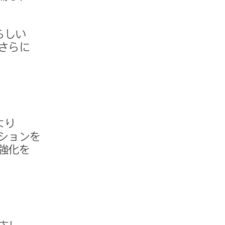
しい​
さらに​
り​
ションを​
強化を​