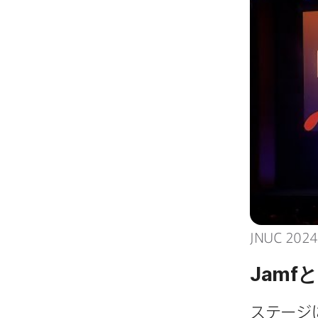
JNUC 2024
Jamf
と
ステージ