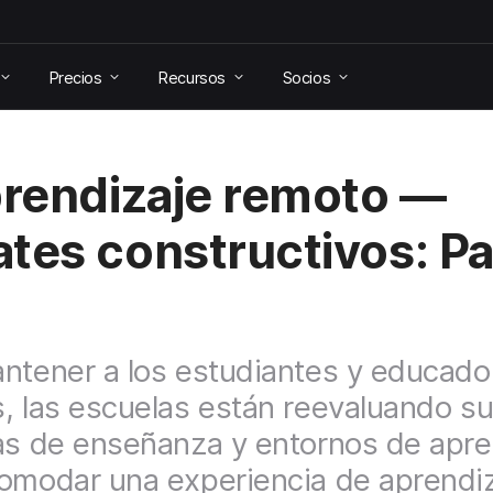
Precios
Recursos
Socios
prendizaje remoto —
tes constructivos: Pa
ntener a los estudiantes y educado
, las escuelas están reevaluando s
as de enseñanza y entornos de apre
omodar una experiencia de aprendi