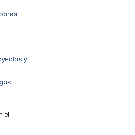
esores
oyectos y
egos
 el