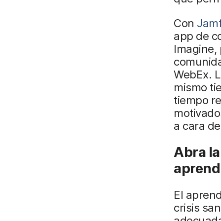
Con
Jamf
app de co
Imagine, 
comunida
WebEx. Lo
mismo ti
tiempo re
motivados
a cara de
Abra la
aprend
El aprend
crisis sa
adecuadas