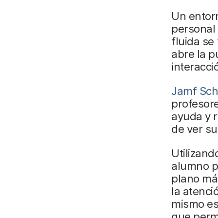
Un entorn
personal
fluida se 
abre la p
interacci
Jamf Sch
profesore
ayuda y r
de ver su
Utilizand
alumno p
plano má
la atenci
mismo esp
que permi