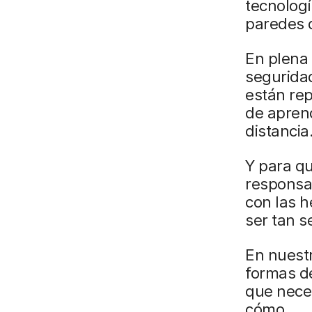
tecnologí
paredes d
En plena c
seguridad
están re
de aprend
distancia
Y para qu
responsab
con las h
ser tan s
En nuestr
formas de
que neces
cómo