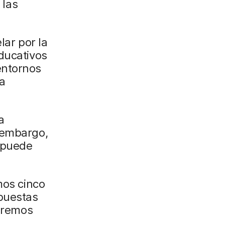
 las
lar por la
ducativos
entornos
 a
a
 embargo,
l puede
mos cinco
spuestas
Veremos