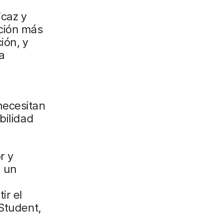
icaz y
ión más
ón, y
a
necesitan
bilidad
r y
a un
ir el
 Student,