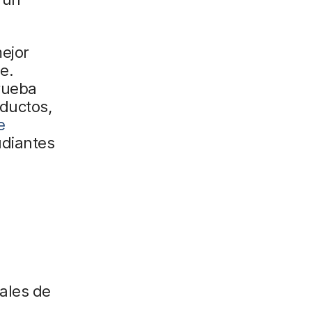
mejor
e.
rueba
oductos,
e
udiantes
ales de