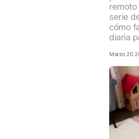
a
remoto 
l
serie d
cómo fa
diaria 
Marzo 20 2