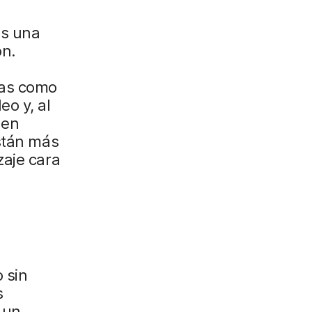
es una
́n.
ias como
eo y, al
 en
tán más
zaje cara
 sin
s
 un