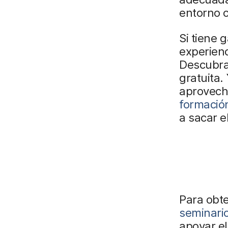
entorno o
Si tiene 
experienc
Descubra
gratuita.
aprovech
formació
a sacar e
Para obte
seminari
apoyar el