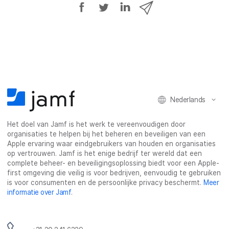
D
D
D
D
e
e
e
e
e
e
e
e
l
l
l
l
o
o
o
v
p
p
p
i
F
T
L
a
a
w
i
e
Nederlands
c
i
n
-
e
t
k
m
Het doel van Jamf is het werk te vereenvoudigen door
b
t
e
a
organisaties te helpen bij het beheren en beveiligen van een
o
e
d
i
Apple ervaring waar eindgebruikers van houden en organisaties
o
r
I
l
op vertrouwen. Jamf is het enige bedrijf ter wereld dat een
k
n
complete beheer- en beveiligingsoplossing biedt voor een Apple-
first omgeving die veilig is voor bedrijven, eenvoudig te gebruiken
is voor consumenten en de persoonlijke privacy beschermt.
Meer
informatie over Jamf
.