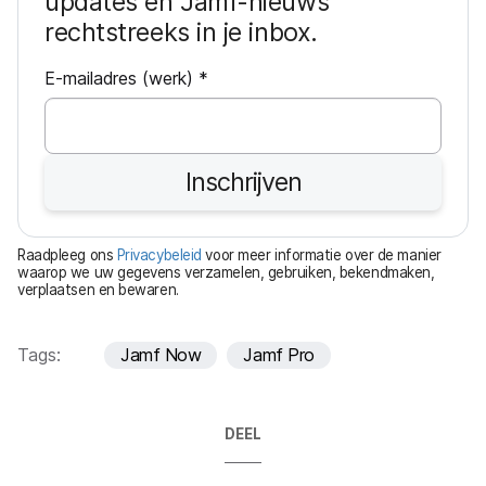
updates en Jamf-nieuws
rechtstreeks in je inbox.
V
E-mailadres (werk)
*
e
r
e
Inschrijven
i
s
t
Raadpleeg ons
Privacybeleid
voor meer informatie over de manier
waarop we uw gegevens verzamelen, gebruiken, bekendmaken,
verplaatsen en bewaren.
Tags:
Jamf Now
Jamf Pro
DEEL