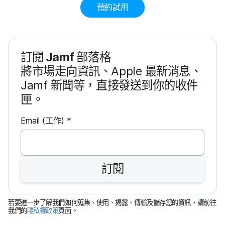
預約​試用
訂閱
Jamf
部​落格
將​市場​走向​資訊、
Apple
最​新​消息、
Jamf
新聞​等，​直接​發送​到​你​的​收件​
匣。
必
Email
(工作)
*
填
欄
訂閱
位
若​要​進一步​了​解​我們​如何​蒐集、​使用、​揭露、​傳輸​及​儲存您​的​資訊，​請​前往​
我們​的
隱私權​政策
頁面。