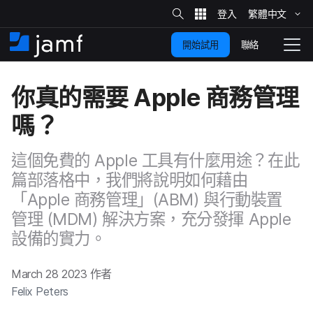
網
站
繁體​中文
跳
搜
尋
聯絡
開始試用
至
住
切
家
換
主
你​真​的​需要
Apple
商務​管理​
要
瀏
覽
嗎？
內
容
這​個​免費​的
Apple
工具有​什麼用​途？​在​此​
篇部​落格​中，​我們​將​說明​如何​藉由​
「
Apple
商務​管理」​(
ABM
)
與​行動​裝置​
管理
(
MDM
)
解決​方案，​充分​發揮
Apple
設備​的​實力。
March 28 2023
作​者
Felix Peters