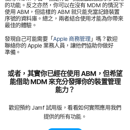
的​功能。​反之​亦然，​你​可以​在​沒有
MDM
的​情況​下​
使用
ABM
，​但​這樣​的
ABM
就​只​能​充當​記錄​裝置​
序號​的​資料庫。​總之，​兩​者​結合​使用​才​能​為​你​帶來​
最佳​的​體驗。
發現​自己​可能​需要​「
Apple
商務​管理
」​嗎？​歡迎​
聯絡你​的
Apple
業務​人員，​讓​他們​協助​你​做​好​
準備。
或​者，​其實你​已經​在​使用
ABM
，​但​希望​
能​借助
MDM
來​充分​發揮你​的​裝置​管理​
能力？
歡迎​預約
Jamf
試用版，​看看​如何​實際​應用​我們​
提供​的​所有​功能。