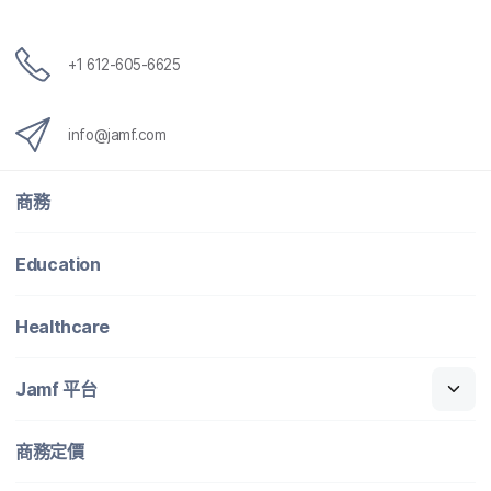
+
1 612-605-6625
info
@
jamf
.
com
商務
Education
Healthcare
Jamf
平​台
商務定​價