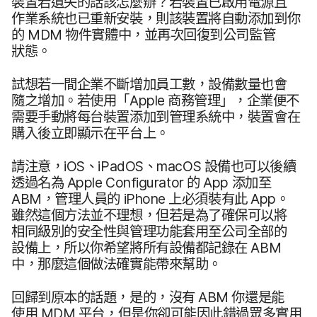
裝置​若​遺失​的​話該​怎麼​辦？​若​裝置​已​啟用​電源且​
作業​系統​也​已​重新​安裝，​則​該​裝置​將​自動​添加到​你​
的
MDM
物​件​實體​中，​並​再​次​回復到​公司​監管​
狀態。
試​想若​一間​企業​不斷​增加​員工數，​設備​數量​也​會​
隨之​增加。​若​使用​「
Apple
商務​管理」，​企業​便不​
需要​手動​將​每​台​裝置添加到​管理​系統​中，​裝置會​在​
購入​後​立即​顯示​在​平台上。
請​注意，
iOS
、
iPadOS
、
macOS
設備​也​可以​後續​
透過​名​為
Apple Configurator
的
App
添加​至
ABM
，​管理​人員​的
iPhone
上​必須​裝​有​此
App
。​
雖然​這​個​方法​並​不​理想，​但​若​是​為了​確保​可以​將​
相同​級別​的​安全性​與​管理​功能​套用​至​公司​全部​的​
設備​上，​所以​你​希望​將​所有​設備​都​記錄​在
ABM
中，​那麼​這​個​做法確​實​能​帶來​幫助。
回歸​到​原本​的​話題，​是​的，​沒有
ABM
你​還是​能​
使用
MDM
平台，​但是​你​卻​可能​因此​錯​過眾多​實用​