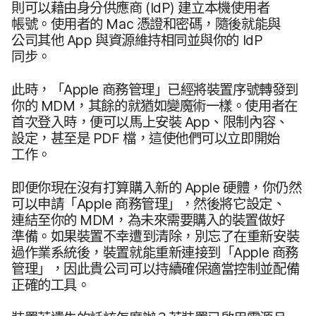
則​可以​藉​由​身分​供​應商
(
IdP
)
建立​本機​使用​者​
帳號。​使用​者​的
Mac
憑證​和​密碼，​隨後​就​能​與​
公司​其他
App
與​資源​維持​相同​並​與​你​的
IdP
同步。
此​時，​「
Apple
商務​管理」​已經​將​裝置序號轉發到​
你​的
MDM
，​其餘​的​就猶​如變​魔術​一樣。​使用​者​在​
首次​登入​時，​便​可以​馬​上​安裝
App
、​限制​內容、​
設定，​甚至​是
PDF
檔，​這​使​他們​可以​立即​開始​
工作。
即​便​你​現在​沒有​打算​購入​新​的
Apple
硬體，​你​仍然​
可以​申請​「
Apple
商務​管理」，​然後​將​它​設定、​
連結​至​你​的
MDM
，​為​未來​需要​購入​的​裝置​做好​
準備。​如果​裝置​不幸​遭到​清除，​別忘​了​在​重新​安裝​
過​作業​系統​後，​裝置​就​能​重新​連接到​「
Apple
商務​
管理」，​因此​貴​公司​可以​持續確​保​適當控制​並​配備​
正確​的​工具。