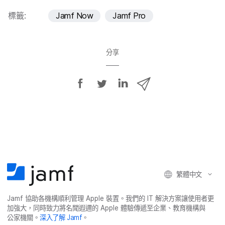
標籤:
Jamf Now
Jamf Pro
分享
分
分
分
透
享
享
享
過
E
至
至
至
m
F
T
L
a
a
w
i
i
c
i
n
l
e
t
k
分
繁體​中文
b
t
e
享
o
e
d
Jamf
協助​各​機構​順利​管理
Apple
裝置。​我們​的
IT
解決​方案​讓​使用​者​更​
o
r
I
加強​大，​同時​致力​將​名聞​遐邇​的
Apple
體驗​傳遞​至​企業、​教育​機構​與​
k
n
公家​機關。
深入​了​解
Jamf
。