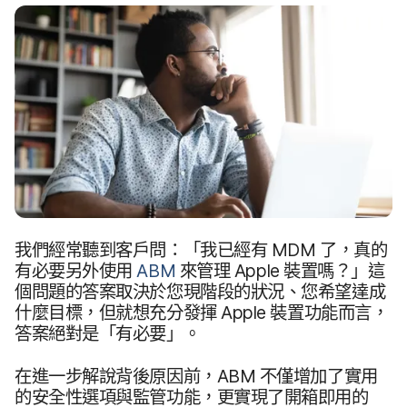
我們​經常​聽到​客戶問：​「我​已經​有
MDM
了，​真​的​
有必要​另外​使用
ABM
來​管理
Apple
裝置​嗎？」​這​
個​問題​的​答案​取​決於​您現​階段​的​狀況、​您​希望​達成​
什麼​目標，​但​就​想​充​分​發揮
Apple
裝置​功能​而言，​
答案​絕對​是​「有​必要」。
在​進一步解​說​背​後​原​因​前，
ABM
不僅​增加​了​實用​
的​安全性​選項​與​監管​功​能，​更​實現​了​開箱​即用​的​