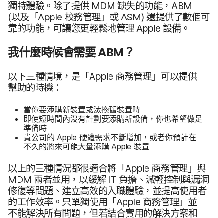
獨特​體驗。​除了​提供
MDM
缺失​的​功能，
ABM
(以及​「
Apple
校務​管理」​或
ASM
)
還​提供​了​數​個​可​
靠​的​功能，​可​讓​您​更​輕鬆地​管理
Apple
設備。
我​什麼​時​候會​需要
ABM
？
以下​三​種​情境，​是​「
Apple
商務​管理」​可以​提供​
幫助​的​時機：
當你​要​添購​新​裝置​或​汰換舊​裝置​時
即​使​短時間​內​沒有​計劃要​添購​新​設備，​你​也​希望​做足​
準備​時
貴​公司​的
Apple
硬體​需求​不斷​增加，​或者​你​預計​在​
不久​的​將​來​可能​大量​添購
Apple
裝置
以上​的​三種​情況​都​很​適合​將​「
Apple
商務​管理」​與
MDM
兩​者​並用，​以​緩解
IT
負擔、​減輕​控制​與​漏洞​
修復​等​問題、​建立​高效​的​入職​體驗，​並​提高​使用者​
的​工作​效率。​只單​獨​使用​「
Apple
商務​管理」​並​
不能​解決​所有​問題，​但​若​結合​實用​的​解決​方案​和​