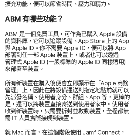
擴充​功能，​便​可以​節省​時間、​壓力​和​精力。
ABM
有​哪些​功​能？
ABM
是​一​個​免費​工具，​可作為​已​購入
Apple
設備​
的​資料庫，​它​可以​追蹤​設備、
App Store
上​的
App
與
Apple ID
。​你​不​需要
Apple ID
，​便​可以​將
App
部署​到​任一部
Apple
裝置​上，​或者​也​可以​透過​
管理式
Apple ID
(一般​標準​的
Apple ID
同樣​適用)
來部署​至​裝置。
所有​新​裝置​在​購入​後​便會​立即​顯示​在​「
Apple
商務​
管理」​上，​因此​在​將​設備​運送到​指定​地點​前​就​可以​
先派​發​名​稱、​使用​者​身分、​群組、
App
等，​更棒​的​
是，​還​可以​將​裝置​直接​寄​送到​使用​者​家​中。​使用​者​
收到​新​裝置​時，​只需要​拆封​並​啟動​裝置，​全程​都​無​
需
IT
人員​實際​接觸​到​裝置。
就
Mac
而言，​在​這​個​階段​使用
Jamf Connect
，​