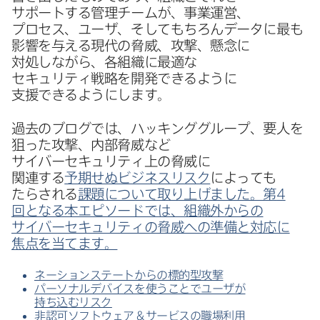
サポートする​管理チームが、​事業運営、​
プロセス、​ユーザ、​そして​もちろん​データに​最も​
影響を​与える​現代の​脅威、​攻撃、​懸念に​
対処しながら、​各組織に​最適な​
セキュリティ戦略を​開発できるように​
支援できるようにします。
過去の​ブログでは、​ハッキンググループ、​要人を​
狙った​攻撃、​内部​脅威など​
サイバーセキュリティ上の​脅威に​
関連する
予期せぬビジネスリスク
に​よっても​
たらされる
課題
に​ついて​取り上げました。​第
4
回と​なる​本エピソードでは、​組織外からの​
サイバーセキュリティの​脅威への​準備と​対応に​
焦点を​当てます。
ネーションステートからの​標的型攻撃
パーソナルデバイスを​使う​ことで​ユーザが​
持ち込むリスク
非認可ソフトウェア＆サービスの​職場利用