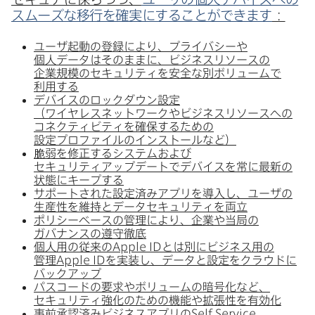
スムーズな​移行を​確実に​する​ことができます
：
ユーザ起動の​登録に​より、​プライバシーや​
個人データは​そのままに、​ビジネスリソースの​
企業規模の​セキュリティを​安全な​別ボリュームで​
利用する
デバイスの​ロックダウン設定​
（ワイヤレスネットワークや​ビジネスリソースへの​
コネクティビティを​確保する​ための​
設定プロファイルの​インストールなど）
脆弱を​修正する​システムおよび​
セキュリティアップデートで​デバイスを​常に​最新の​
状態に​キープする
サポートされた​設定済みアプリを​導入し、​ユーザの​
生産性を​維持と​データセキュリティを​両立
ポリシーベースの​管理に​より、​企業や​当局の​
ガバナンスの​遵守徹底
個人用の​従来の
Apple ID
とは​別に​ビジネス用の​
管理
Apple ID
を​実装し、​データと​設定を​クラウドに​
バックアップ
パスコードの​要求や​ボリュームの​暗号化など、​
セキュリティ強化の​ための​機能や​拡張性を​有効化
事前承認済みビジネスアプリの
Self Service