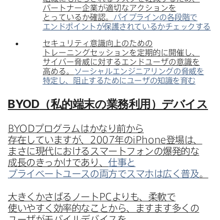
パートナー企業が​適切な​アクションを​
とっているか確認。
パイプラインの​各段階で​
エンドポイントが​保護されているか​チェックする
セキュリティ意識向上の​ための​
トレーニングセッションを​定期的に​開催し、​
サイバー脅威に​対する​エンドユーザの​意識を​
高める。
ソーシャルエンジニアリングの​脅威を​
特定し、​阻止する​ために​ユーザの​知識を​育む
BYOD
（​私的端末の​業務利用）​デバイス
BYOD
プログラムは​かなり​前から​
存在していますが、
2007
年の
iPhone
登場は、​
まさに​現代に​おける​スマートフォンの​爆発的な​
成長の​きっかけであり、
仕事と​
プライベートユースの​両方で​スマホは​広く​普及
。
大きくかさばる​ノート
PC
よりも、​柔軟で​
使いやすく​効率的な​ことから、​ますます​多くの​
ユーザが​モバイルデバイスを​