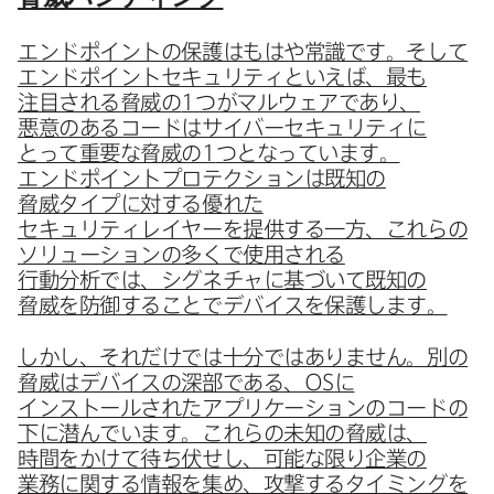
エンドポイントの​保護はもは​や常識です。​そして​
エンドポイントセキュリティと​いえば、​最も​
注目される​脅威の
1
つが​マルウェアであり、​
悪意の​ある​コードは​サイバーセキュリティに​
とって​重要な​脅威の
1
つとなっています。​
エンドポイントプロテクションは​既知の​
脅威タイプに​対する​優れた​
セキュリティレイヤーを​提供する​一方、​これらの​
ソリューションの​多くで​使用される​
行動分析では、​シグネチャに​基づいて​既知の​
脅威を​防御する​ことで​デバイスを​保護します。
しかし、​それだけでは​十分では​ありません。​別の​
脅威は​デバイスの​深部である、
OS
に​
インストールされた​アプリケーションの​コードの​
下に​潜んでいます。​これらの​未知の​脅威は、​
時間を​かけて​待ち伏せし、​可能な​限り企業の​
業務に​関する​情報を​集め、​攻撃する​タイミングを​