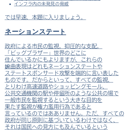
インフラ内の​未発見の​脅威
では​早速、​本題に​入りましょう。
ネーションステート
政府に​よる​市民の​監視。​抑圧的な​支配。​
「ビッグブラザー」​世界の​どこに​
住んでいるかにもよりますが、​これらの​
婉曲表現は​どれも​ネーションステートや​
ステートスポンサード攻撃を​端的に​言い​表した​
ものです。​だからと​いって、​すべての​監視、​
とりわけ高速​道路や​ショッピングモール、​
公共交通機関の​駅や​停留所のような​公共の​場で​
一般市民を​監視すると​いう​大きな​目的を​
果たす監視が​権力濫用行為であると​
言っているのでは​あありません。​ただ、​すべての​
政府が​同じ​原則に​基づいているわけではなく、​
それは​国民への​見方にも​及んでいると​いう​