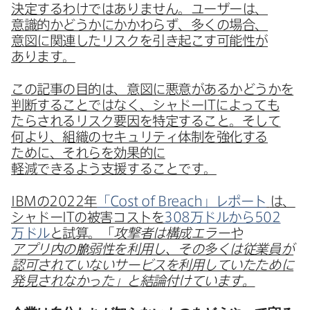
決定するわけでは​ありません。​ユーザーは、​
意識的か​どうかに​かかわらず、​多くの​場合、​
意図に​関連したリスクを​引き起こす​可能性が​
あります。
この​記事の​目的は、​意図に​悪意が​あるか​どうかを​
判断する​ことではなく、​シャドー
IT
に​よっても​
たらされる​リスク要因を​特定する​こと。​そして​
何より、​組織の​セキュリティ体制を​強化する​
ために、​それらを​効果的に​
軽減できるよう支援する​ことです。
IBM
の
2022
年
「
Cost of Breach
」​レポート
は、​
シャドー
IT
の​被害コストを
308
万ドルから
502
万ドル
と​試算。​「
攻撃者は​構成エラーや​
アプリ内の​脆弱性を​利用し、​その​多くは​従業員が​
認可されていない​サービスを​利用していた​ために​
発見されなかった」と​結論​付けています。