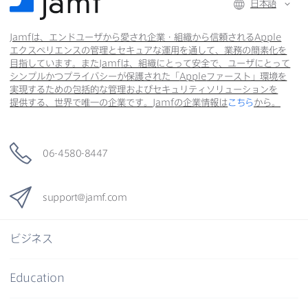
日本語
で
で
共
Jamf
は、​エンドユーザから​愛され企業・組織から​信頼される
Apple
共
有
共
エクスペリエンスの​管理と​セキュアな​運用を​通して、​業務の​簡素化を​
有
有
目指しています。​また
Jamf
は、​組織に​とって​安全で、​ユーザに​とって​
シンプルかつプライバシーが​保護された​「
Apple
ファースト」環境を​
実現する​ための​包括的な​管理および​セキュリティソリューションを​
提供する、​世界で​唯一の​企業です。
Jamf
の​企業情報は
こちら
から。
06-4580-8447
support
@
jamf
.
com
ビジネス
Education