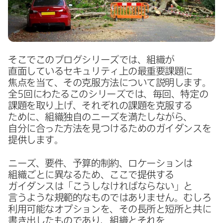
そこで​この​ブログシリーズでは、​組織が​
直面している​セキュリティ上の​最重要課題に​
焦点を​当て、​その​克服方​法に​ついて​説明します。​
全
5
回に​わたる​この​シリーズでは、​毎回、​特定の​
課題を​取り上げ、​それぞれの​課題を​克服する​
ために、​組織独自の​ニーズを​満たしながら、​
自分に​合った​方​法を​見つける​ための​ガイダンスを​
提供します。
ニーズ、​要件、​予算的制約、​ロケーションは​
組織ごとに​異なる​ため、​ここで​提供する​
ガイダンスは​「こうしなければならない」と​
言うような​規範的な​ものでは​ありません。​むしろ​
利用​可能な​オプションを、​その​長所と​短所と​共に​
書き出した​ものであり、​組織と​それを​