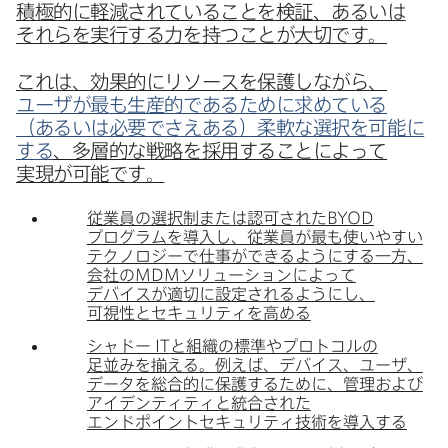
積極的に​軽減されている​ことを​検証、​あるいは​
それらを​実行する​力を​持つことが​大切です。
これは、​効果的に​リソースを​保護しながら、
ユーザが​最も​生産的である​ために​求めている​
（あるいは​必要で​さえ​ある）​柔軟な​選択を​可能に​
する
、​多層的な​戦略を​採用する​ことに​よって​
実現が​可能です。
従業員の​選択制または​認可された
BYOD
プログラムを​導入し、​従業員が​最も​使いやすい​
テクノロジーで​仕事が​できるように​する​一方、​
会社の
MDM
ソリューションに​よって​
デバイスが​適切に​設定されるようにし、​
可視性と​セキュリティを​高める
シャドー
IT
と​組織の​標準や​プロトコルの​
足並みを​揃える。​例えば、​デバイス、​ユーザ、​
データを​総合的に​保護する​ために、​管理および​
アイデンティティと​統合された​
エンドポイントセキュリティ技術を​導入する