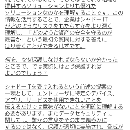
提供する​ソリューションよりも​優れた​
ソリューションなのかを​理解する​ことです。​この​
情報を​活用する​ことで、​企業は​シャドー
IT
が
どのような
リスクを​もたらすかを​より​深く​
理解し、​「
どのように
資産の​安全を​守るのが​
最善か」と​いう​最初の​質問に​対する​答えに​
辿り着く​ことができるはずです。
何を
、
なぜ
保護しなければならないか​分かった​
ところで、では​実際には
どう
保護すれば​
よいのでしょう？
シャドー
IT
を​受け入れると​いう​前述の​提案の​
一環と​して、​エンドユーザに​特定の​デバイス、​
アプリ、​サービスを​使用できない​ことを​
伝えるだけでは​意味が​ない​ことを​明確に​理解する​
必要が​あります。​また​データセキュリティに​
関しては、​誰かの​言葉を​そのまま​鵜呑みに​
するのではなく、​保護が​適切に​実施され、​脅威が​