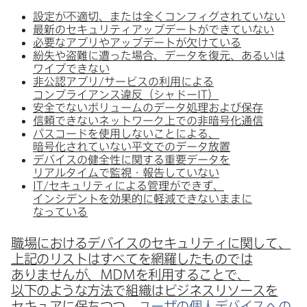
設定が​不適切、​または​全く​コンフィグされていない
最新の​セキュリティアップデートが​できていない
必要な​アプリや​アップデートが​欠けている
紛失や​盗難に​遭った​場合、​データを​復元、​あるいは​
ワイプできない
非​公認アプリ/サービスの​利用に​よる​
コンプライアンス違反​（シャドー
IT
）
安全で​ない​ボリュームの​データ処理および​保存
信頼できない​ネットワーク上での​非暗号化通信
パスコードを​使用しない​ことに​よる、​
暗号化されていない​平文での​データ放置
デバイスの​健全性に​関する​重要データを​
リアルタイムで​監視・​報告していない
IT
/セキュリティに​よる​管理が​できず、​
インシデントを​効果的に​軽減できないままに​
なっている
職場に​おける​デバイスの​セキュリティに​関して、​
上記の​リストは​すべてを​網羅した​ものでは​
ありませんが、
MDM
を​利用する​ことで、​
以下のような​方​法で​組織は​ビジネスリソースを​
セキュアに​保ちつつ、
ユーザの​個人デバイスへの​