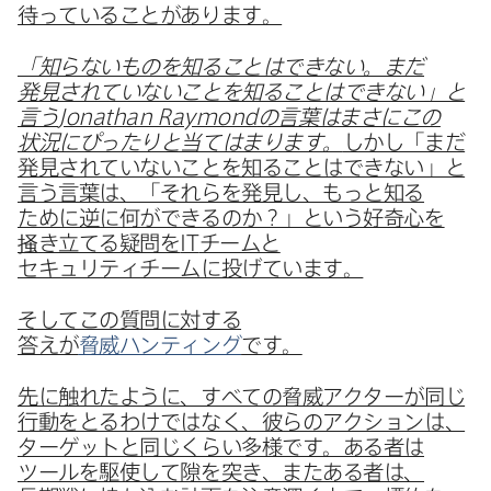
待っている​ことがあります。
「知らない​ものを​知る​ことは​できない。​まだ​
発見されていない​ことを​知る​ことは​できない」と​
言う
Jonathan Raymond
の​言葉は​まさに​この​
状況に​ぴったりと​当てはまります。
しかし​「まだ​
発見されていない​ことを​知る​ことは​できない」と​
言う​言葉は、​「それらを​発見し、​もっと​知る​
ために​逆に​何が​できるのか？」と​いう​好奇心を​
掻き立てる​疑問を
IT
チームと​
セキュリティチームに​投げています。
そして​この​質問に​対する​
答えが
脅威ハンティング
です。
先に​触れたように、​すべての​脅威アクターが​同じ​
行動を​とるわけではなく、​彼らの​アクションは、​
ターゲットと​同じくらい​多様です。​ある​者は​
ツールを​駆使して​隙を​突き、​また​ある​者は、​