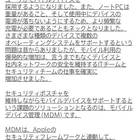
採用するようになりました。​また、​ノート
PC
は​
重量が​ある​こと、​そして​使用中に​デバイスの​
電源が​落ちないように​する​ため、​より​頻繁な​
充電が​必要である​ことも​ネックと​なりました。​
さまざまな​種類の​デバイスで​複数の​
オペレーティングシステムを​サポートすると​いう​
問題は​昔から​ありましたが、​モバイル利用の​
爆発的な​増加は、​言うまでもなく​デバイスと​
社内ネットワークの​安全を​維持する
IT
チームと​
セキュリティチームの​仕事を​確実に​
増加させました。
セキュリティポスチャを​
維持しながらモバイルデバイスを​サポートすると​
いう​課題の​ソリューションと​なるのは、​モバイル
デバイス管理
(
MDM
)
です。
MDM
は、
Apple
の​
セキュリティフレームワークと​連動して、​