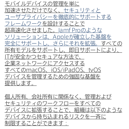
モバイルデバイスの​管理を​単に​
加速させただけでなく、
セキュリティと​
ユーザプライバシーを​徹底的に​サポートする​
フレームワーク
を​設計する​ことで​
超高速化させました。
Jamf Pro
のような​
ソリューションは、
Apple
が​確立した​基盤を​
完全に​サポートし、​さらに​それを​拡張。
すべての​
所有モデルを​サポートし、​即日サポートに​より、
IT
が​安全か​つセキュアな​方​法で、​
企業ネットワークに​アクセスする​
すべての
macOS
、
iOS
/
iPadOS
、
tvOS
デバイスを​管理する​ための​強固な​基盤を​
提供します。
個人所有、​会社所有に​関係なく、​管理および​
セキュリティの​ワークフローを​すべての​
デバイスに​拡張する​ことで、​組織は​以下のような​
デバイスから​持ち込まれる​リスクを​一斉に​
制限する​ことができます：