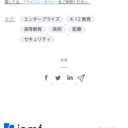
関しては、
プライバシーポリシー
を​ご参照ください。
タグ:
エンタープライズ
K-12
教育
高等教育
政府
医療
セキュリティ
共有
F
T
L
メ
a
w
i
ー
c
i
n
ル
e
t
k
で
b
t
e
o
e
d
共
o
r
I
有
k
で
n