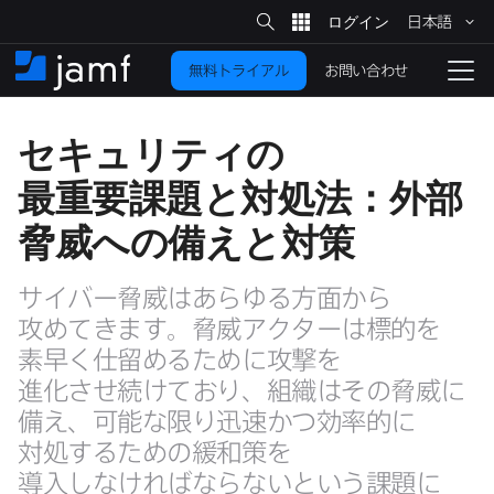
サ
日本語
イ
メ
ト
検
イ
索
お問い合わせ
無料トライアル
ン
ホ
ナ
コ
ー
ビ
ン
ム
ゲ
セキュリティの​
テ
ー
ン
シ
最重要課題と​対処法：外部​
ツ
ョ
に
ン
脅威への​備えと​対策
を
移
動
切
サイバー脅威は​あらゆる​方​面から​
り
攻めてきます。​脅威アクターは​標的を​
替
素早く​仕留める​ために​攻撃を​
え
進化させ続けており、​組織は​その​脅威に​
る
備え、​可能な​限り迅速かつ​効率的に​
対処する​ための​緩和策を​
導入しなければならないと​いう​課題に​