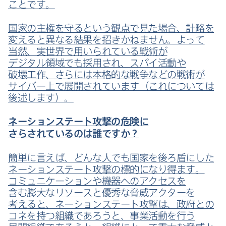
ことです。
国家の​主権を​守ると​いう​観点で​見た​場合、​計略を​
変えると​異なる​結果を​招きかねません。​よって​
当然、​実世界で​用いられている​戦術が​
デジタル領域でも​採用され、​スパイ活動や​
破壊工作、​さらには​本格的な​戦争などの​戦術が​
サイバー上で​展開されています​（これに​ついては​
後述します）。
ネーションステート攻撃の​危険に​
さらされているのは​誰ですか？
簡単に​言えば、​どんな​人でも​国家を​後ろ盾に​した​
ネーションステート攻撃の​標的に​なり得ます。​
コミュニケーションや​機器への​アクセスを​
含む膨大な​リソースと​優秀な​脅威アクターを​
考えると、​ネーションステート攻撃は、​政府との​
コネを​持つ組織であろうと、​事業活動を​行う​