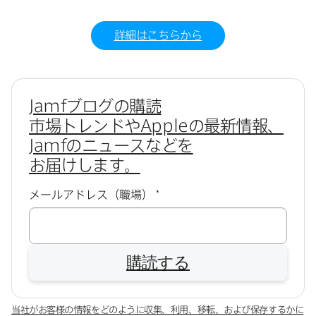
詳細は​こちらから
Jamf
ブログの​購読
市場トレンドや
Apple
の​最新情報、
Jamf
の​ニュースなどを​
お届けします。
必
メールアドレス（職場）
*
須
購読する
当社が​お客様の​情報を​どのように​収集、​利用、​移転、​および​保存するかに​