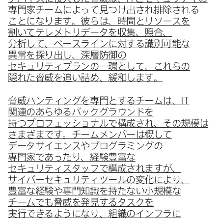
専門家チームに​よって​見つけ出され​排除される​
ことになります。​彼らは、​時間と​リソースを​
割いて​テレメトリデータを​収集、​照合、​
分析して、​ベースラインに​対する​識別可能な​
異常を​探り出し、​深層防御の​
セキュリティプランの​一環と​して、​これらの​
隠れた​脅威を​追い​詰め、​緩和します。
脅威ハンティングを​専門と​する​チームは、
IT
関連の​あらゆる​バック​グラウンドを​
持つプロフェッショナルで​構成され、​その​規模は​
さまざまです。​チームメンバーは​概して​
データサイエンスや​プログラミングの​
専門家であったり、​経験豊富な​
セキュリティスタッフで​構成されますが、​
サイバーセキュリティツールの​変化に​より、​
豊富な​経験や​専門知識を​持たない​小規模な​
チームでも​脅威を​発見する​タスクを​
実行できるようになり、​組織の​インフラに​