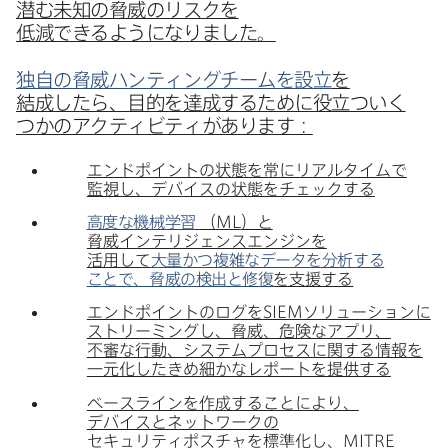
潜む未知の​脅威の​リスクを​
低減できるようになりました。
独自の​脅威ハンティングチームを​設立
を​
結成したら、​目的を​達成する​ために​役立ついく​
つかの​アクティビティが​あります：
エンドポイントの​状態を​常に​リアルタイムで​
監視し、​デバイスの​状態を​チェックする
高度な​機械学習
（
ML
）と​
脅威インテリジェンスエンジンを​
活用して
大量かつ複雑な​データを​分析する​
ことで、​脅威の​検出と​修復
を​支援する
エンドポイントの​ログを
SIEM
ソリューションに​
ストリーミングし、​脅威、​危険な​アプリ、​
不審な​行動、​システムプロセスに​関する​情報を​
一元化したきめ細かな​レポートを​提供する
ベースラインを​作成する​ことに​より、​
デバイスと​ネットワークの​
セキュリティポスチャを​標準化し、
MITRE