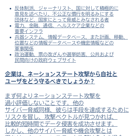
反体制派、​ジャーナリスト、​国に​対して​積極的に​
意見を​述べたり、​不公正な​慣行を​明るみに​する​
団体など、​国家に​とって​脅威と​みなされる​者
電力、​金融、​通信、​ヘルスケア企業などの​
重要インフラ
兵器システム、​情報データベース、​また​計画、​移動、​
位置などの​情報データベースや​機密情報などの​
軍事関係
政治運動、​票の​改ざんや​選挙妨害、​公共および​
民間向けの​政府ウェブサイト
企業は、​ネーションステート攻撃から​自社と​
ユーザを​どう​守る​べきでしょうか？
まず​何より​ネーションステート攻撃を​
過小評価しない​ことです。​他の​
サイバー脅威同様、​彼らは​手段を​達成する​ために​
リスクを​冒し、​攻撃ベクトルが​見つかれば、​
比較的短時間で​データ侵害を​成功させます。​
しかし、​他の​サイバー脅威や​機会攻撃とは​