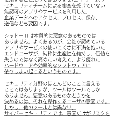
セキュリティチームに​よる​審査を​受けていない​
無認可の​アプリや​サービスを​利用した、​
企業データへの​アクセス、​プロセス、​保存、​
送信なども​要因です。
シャドー
IT
は​本質的に​悪意の​ある​ものでは​
ありません。​よく​あるのが、​会社が​認めている​
アプリや​サービスの​使いにくさに​不満を​抱いた​
エンドユーザが、​純粋に​生産性を​維持し、​価値を​
失うのではなく​高めたい​考えて、​より​優れた​
ハードウェアや​効率的な​ソフトウェアに​
依存しまい​起こると​いう​ものです。
セキュリティ分野の​ほとんどの​ことに​言える​
ことでは​ありますが、​ツールは​ツールでしか​
ありません。​悪意の​ある​ものかどうかを​
決めるのは、​それを​操作する​ユーザの​意図です。​
しかし、​他の​ツールとは​異なり、​
サイバーセキュリティでは、​意図だけが​リスクを​