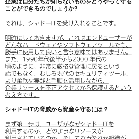
企業は​自分た​ちが​知らない​ものを​どうやって​守る​
ことができるのでしょうか?
それは、​シャドー
IT
を​受け入れる​ことです。
明確に​して​おきますが、​これは​エンドユーザーが​
どんな​ハードウェアや​ソフトウェアツールでも、​
勝手に​使用して​良いと​言う​意味では​ありません。​
また、
1990
年代後​半から
2000
年代の​
頃のように、​非常に​厳格な​管理に​戻ると​いう​
話でもなく、​むしろ現代の​セキュリティツール、​
より​柔軟な​実践と​手順を​活用しながら、​
企業リソースを​不正アクセスから​保護すると​いう​
考え方です。
シャドー
IT
の​脅威から​資産を​守るには？
まず第一歩は、​ユーザが
なぜ
シャドー
IT
を​
利用するのか、
どのような
リソースが​
利用されているのか、​そして
なぜ
それが​組織が​