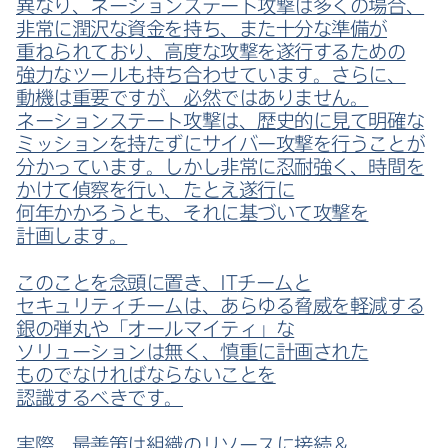
異なり、​ネーションステート攻撃は​多くの​場合、​
非常に​潤沢な​資金を​持ち、​また​十分な​準備が​
重ねられており、​高度な​攻撃を​遂行する​ための​
強力な​ツールも​持ち合わせています。​さらに、​
動機は​重要ですが、​必然では​ありません。​
ネーションステート攻撃は、​歴史的に​見て​明確な​
ミッションを​持たずに​サイバー攻撃を​行うことが​
分かっています。​しかし​非常に​忍耐強く、​時間を​
かけて​偵察を​行い、​たとえ遂行に​
何年かかろうとも、​それに​基づいて​攻撃を​
計画します。
この​ことを​念頭に​置き、
IT
チームと​
セキュリティチームは、​あらゆる​脅威を​軽減する​
銀の​弾丸や​「オールマイティ」な​
ソリューションは​無く、​慎重に​計画された​
ものでなければならない​ことを​
認識するべきです。
実際、​最善策は​組織の​リソースに​接続＆