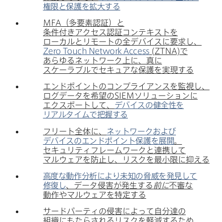
権限と​保護を​拡大する
MFA
（多要素認証）と​
条件付きアクセス認証コンテキストを​
ローカルと​リモートの​全デ​バイスに​要求し、
Zero Touch Network Access
(
ZTNA
)で​
あらゆる​ネットワーク上に、​真に​
スケーラブルで​セキュアな​保護を​実現する
エンドポイントの​コンプライアンスを​監視し、​
ログデータを​希望の
SIEM
ソリューションに​
エクスポートして、
デバイスの​健全性を​
リアルタイムで​把握する
フリート全体に、
ネットワークおよび​
デバイスの​エンドポイント保護を​展開
。​
セキュリティフレームワークと​連携して​
マルウェアを​防止し、​リスクを​最小限に​抑える
高度な​動作分析に​より​未知の​脅威を​発見して​
修復し
、​データ侵害が​発生する
前に
不審な​
動作や​マルウェアを​特定する
サードパーティの​侵害に​よって​自分達の​
組織にも​たらされる​リスクを​軽減する​ため、​