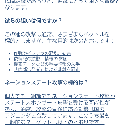
民間組織であろうと、​組織に​とって​重大な​脅威と​
なります。
彼らの​狙いは​何ですか？
この​種の​攻撃は​通常、​さまざまな​ベクトルを​
標的としますが、​主な​目的は​次の​とおりです：
作戦や​インフラの​混乱、​妨害
偽情報の​拡散、​情報の​改竄
機密​データなどの​重要情報の​入手
「内部​告発者」に​よる​非難を​阻止
ネーションステート攻撃の​標的は？
個人でも、​組織でも​ネーションステート攻撃や​
ステートスポンサード攻撃を​受ける​可能性が​
あり、​通常、​攻撃の​背後に​ある​動機は​国の​
アジェンダと​合致しています。​このうち最も​
一般的な​ターゲットは​以下の​とおりです：