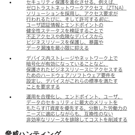
セキュリティ保護を​進化させる。​例えば、​
ゼロトラストネットワークアクセス​（
ZTNA
）​
ソリューションを​採用し、​アクセス要求が​
行われる​たびに、​そして​許可する
前に
、​
ユーザ認証情報と​エンドポイントの​
健全性ステータスを​検証する​ことで
不正アクセスや​危険な​デバイスから​
ビジネスリソースを​保護し、​暴露や​
データ漏洩を​最小限に​抑える
デバイス内ストレージや​ネットワーク上で​
暗号化が​有効に​なっている​ことなど、​
保護された​ビジネスリソースに​アクセスする​
ための​ハードウェア/ソフトウェア要件を​
設定し、​デバイスが​これらの​標準を​満たす​
ことを​要求する
運用を​合理化し、​エンドポイント、​ユーザ、​
データの​セキュリティに​最大の​メリットを​
もたらす
IT
資産を​優先する。​分散した​労働力の​
ニーズに​適応しながらも、​互換性の​ない​
非効率な​リソースを​排除して​コストを​削減する
脅威ハンティング