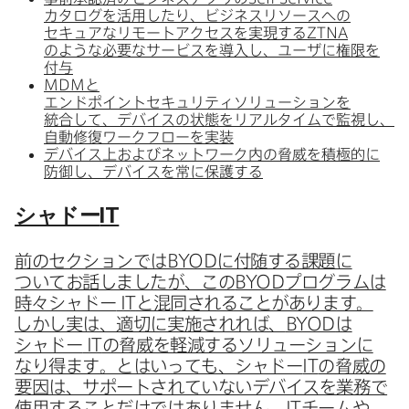
カタログを​活用したり、​ビジネスリソースへの​
セキュアな​リモートアクセスを​実現する
ZTNA
のような​必要な​サービスを​導入し、​ユーザに​権限を​
付与
MDM
と​
エンドポイントセキュリティソリューションを​
統合して、​デバイスの​状態を​リアルタイムで​監視し、​
自動修復ワークフローを​実装
デバイス上および​ネットワーク内の​脅威を​積極的に​
防御し、​デバイスを​常に​保護する
シャドー
IT
前の​セクションでは
BYOD
に​付随する​課題に​
ついて​お話しましたが、​この
BYOD
プログラムは​
時々シャドー
IT
と​混同される​ことがあります。​
しかし​実は、​適切に​実施されれば、
BYOD
は​
シャドー
IT
の​脅威を​軽減する​ソリューションに​
なり得ます。​とは​いっても、​シャドー
IT
の​脅威の​
要因は、​サポートされていない​デバイスを​業務で​
使用する​ことだけでは​ありません。
IT
チームや​