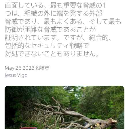
直面している。​最も​重要な​脅威の
1
つは、​組織の​外に​端を​発する​外部​
脅威であり、​最も​よく​ある、​そして​最も​
防御が​困難な​脅威である​ことが​
証明されています。​ですが、​総合的、​
包括的な​セキュリティ戦略で​
対処できない​こともありません。
May 26 2023
投稿者
Jesus Vigo