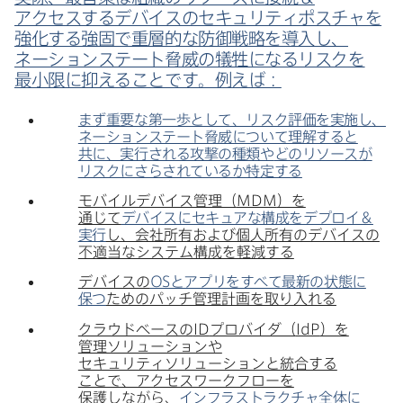
アクセスする​デバイスの​セキュリティポスチャを​
強化する​強固で​重層的な​防御戦略を​導入し、​
ネーションステート脅威の​犠牲に​なるリスクを​
最小限に​抑える​ことです。​例えば​：
まず​重要な​第一歩と​して、​リスク評価を​実施し、​
ネーションステート脅威に​ついて​理解すると​
共に、​実行される​攻撃の​種類や
どの​リソースが​
リスクに​さらされているか​特定する
モバイルデバイス管理​（
MDM
）を​
通じて
デバイスに​セキュアな​構成を​デプロイ＆
実行
し、​会社所有および​個人所有の​デバイスの​
不適当な​システム構成を​軽減する
デバイスの
OS
と​アプリを​すべて​最新の​状態に​
保つ
ための​パッチ管理計画を​取り入れる
クラウドベースの
ID
プロバイダ​（
IdP
）を​
管理ソリューションや​
セキュリティソリューションと​統合する​
ことで、​アクセスワークフローを​
保護しながら、
インフラストラクチャ全体に​