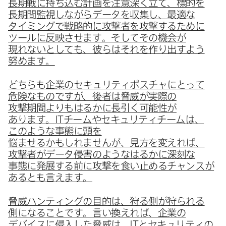
長期戦に​持ち込む計画を​注意深く​立て、​標的を​
長期間監視しながら​データを​収集し、​最適な​
タイミングで​戦略的に​攻撃者を​攻撃する​ために​
ツールに​反映させます。​そして​その機会が​
現れないと​しても、​彼らは​それを​作り出すよう​
努めます。
どちらも​企業の​セキュリティポスチャに​とって​
危険な​ものですが、​後者は​脅威が​実際の​
攻撃期間よりもはるかに​長引く​可能性が​
あります。
IT
チームや​セキュリティチームは、​
このような​事態に​頭を​
悩ませるかもしれませんが、​見方を​変えれば、​
攻撃者が​データ侵害のようなはるかに​深刻な​
事態に​発展する​前に​攻撃を​食い​止める​チャンスが​
あるとも​言えます。
脅威ハンティングの​目的は、​狩る​側が​狩られる​
側に​なる​ことです。​言い​換えれば、​企業の​
デバイスに​侵入した​脅威は、
IT
と​セキュリティの​