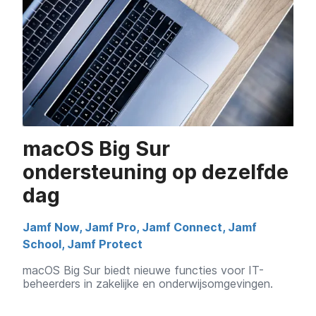
macOS Big Sur
ondersteuning op dezelfde
dag
Jamf Now
,
Jamf Pro
,
Jamf Connect
,
Jamf
School
,
Jamf Protect
macOS Big Sur biedt nieuwe functies voor IT-
beheerders in zakelijke en onderwijsomgevingen.