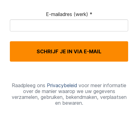
E-mailadres (werk)
*
V
e
r
SCHRIJF JE IN VIA E-MAIL
e
i
s
t
Raadpleeg ons
Privacybeleid
voor meer informatie
over de manier waarop we uw gegevens
verzamelen, gebruiken, bekendmaken, verplaatsen
en bewaren.