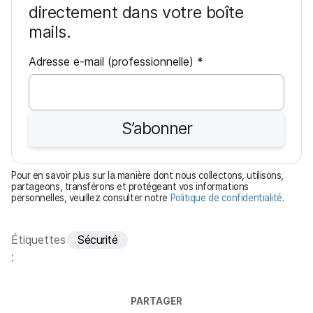
directement dans votre boîte
mails.
O
Adresse e-mail (professionnelle)
*
b
l
i
S’abonner
g
a
t
Pour en savoir plus sur la manière dont nous collectons, utilisons,
o
partageons, transférons et protégeant vos informations
personnelles, veuillez consulter notre
Politique de confidentialité
.
i
r
e
Étiquettes
Sécurité
:
PARTAGER