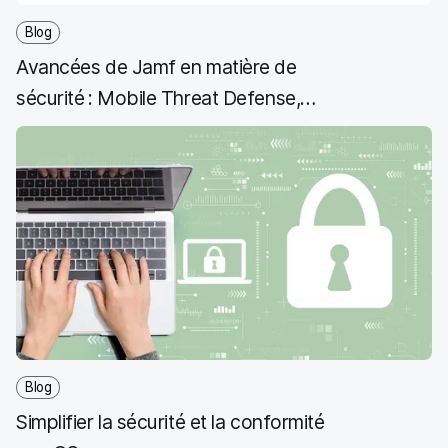
k
n
Blog
Avancées de Jamf en matière de
sécurité : Mobile Threat Defense,
Data Policy et Private Access
Blog
Simplifier la sécurité et la conformité