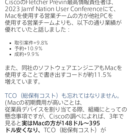
Cisco
の
Fletcher Previn
最高情報責任者は、
2023 Jamf Nation User Conference
にて、
Mac
を​使用する​営業チームの​方が​他社
PC
を​
使用する​営業チームよりも、​以下の​通り業績が​
優れていた​と​話しました​：
取引案件+
9
.
8
%
予約+
10
.
9
％
成約+
9
.
9
％
また、​同社の​ソフトウェアエンジニアも
Mac
を​
使用する​ことで​書き出すコードが​約
11
.
5
％
増えています。
TCO
（総保有コスト）も​忘れては​なりません。
(
Mac
の​初期費用が​高い​ことは、​
従業員デバイスを​割り当てる際、​組織に​とっての​
懸念事項ですが、
Cisco
の​調べに​よれば、
3
年で​
見ると
実は
Mac
の​方が
148
ドル～
395
ドル安くなり、
TCO
（総保有コスト）が​