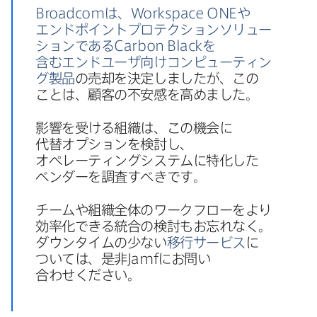
Broadcom
は、
Workspace ONE
や​
エンドポイントプロテクションソリュー
ションである
Carbon Black
を​
含むエンドユーザ向けコンピューティン
グ製品
の​売却を​決定しましたが、​この​
ことは、​顧客の​不安感を​高めました。
影響を​受ける​組織は、​この機会に​
代替オプションを​検討し、​
オペレーティングシステムに​特化した​
ベンダーを​調査すべきです。
チームや​組織全体の​ワークフローを​より​
効率化できる​統合の​検討も​お忘れなく。​
ダウンタイムの​少ない
移行サービス
に​
ついては、​是非
Jamf
に​お問い​
合わせください。