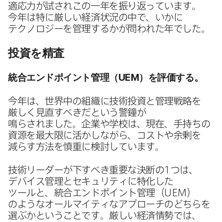
適応力が​試され​この​一年を​振り返っています。​
今年は​特に​厳しい​経済状況の​中で、​いかに​
テクノロジーを​管理するかが​問われた​年でした。
投資を​精査
統合エンドポイント管理​（
UEM
）を​評価する。
今年は、​世界中の​組織に​技術投資と​管理戦略を​
厳しく​見直すべきだと​いう​警鐘が​
鳴らされました。​企業や​学校は、​現在、​手持ちの​
資源を​最大限に​活かしながら、​コストや​余剰を​
減らす方​法を​慎重に​検討しています。
技術リーダーが​下すべき重要な​決断の
1
つは、​
デバイス管理と​セキュリティに​特化した​
ツールと、​統合エンドポイント管理​（
UEM
）
のような​オールマイティな​アプローチの​どちらを​
選ぶかと​いう​ことです。​厳しい​経済情勢では、​