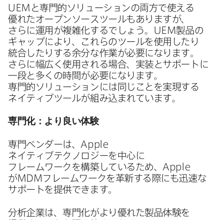
UEM
と​専門的ソリューションの​両方で​使える​
優れた​オープンソースツールも​ありますが、​
さらに​運用が​複雑化するでしょう。
UEM
製品の​
ギャップに​より、​これらの​ツールを​使用したり​
統合したりする​余分な​作業が​必要に​なります。​
さらに​幅広く​使用される​場合、​実装と​サポートに​
一段と​多くの​時間が​必要に​なります。​
専門的ソリューションには​同じ​ことを​実現する​
ネイティブツールが​組み込まれています。
専門化：より​良い​体験
専門ベンダーは、
Apple
ネイティブテクノロジーを​中心に​
フレームワークを​構築している​ため、
Apple
が
MDM
フレームワークを​革新する​際にも​迅速な​
サポートを​提供できます。
分析企業は、​専門化が​より​優れた​製品体験を​