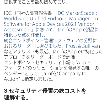
提供する​ことを​認め始めており、
IDC
は​同社の​調査報告書
「
IDC MarketScape
：
Worldwide Unified Endpoint Management
Software for Apple Devices 2021 Vendor
Assessment
」に​おいて、
Jamf
の
Apple
製品に​
特化した​点を​評価し、​
統合エンドポイント管理ソフトウェアの​分野に​
おける​リーダーに​選びました。
Frost
&
Sullivan
など​アナリストも​最近、
Jamf
の
Apple
に​特化した​
アプローチを​リーダーボードで​評価。​
エンドポイントセキュリティ市場で
“
Apple
ファースト"の​ソリューションを​開発する​唯一の​
ベンダー
"と​して、
Jamf
を​"
Company to
Action
"に​指定しました。
3
.セキュリティ侵害の​総コストを​
理解する。