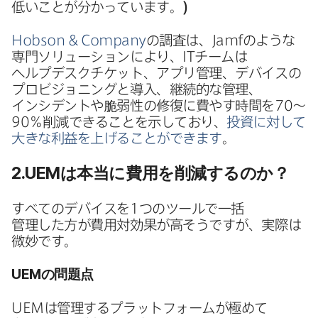
低いことが​分かっています。
)
Hobson
&
Company
の​調査は、
Jamf
のような​
専門ソリューションに​より、
IT
チームは​
ヘルプデスクチケット、​アプリ管理、​デバイスの​
プロビジョニングと​導入、​継続的な​管理、​
インシデントや​脆弱性の​修復に​費やす​時間を
70
～
90
％削減できる​ことを​示しており、
投資に​対して​
大きな​利益を​上げる​ことができます
。
2
.
UEM
は​本当に​費用を​削減するのか？
すべての​デバイスを
1
つの​ツールで​一括​
管理した方が​費用対効果が​高そうですが、​実際は​
微妙です。
UEM
の​問題点
UEM
は​管理する​プラットフォームが​極めて​