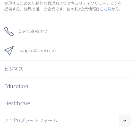
実現する​ための​包括的な​管理および​セキュリティソリューションを​
提供する、​世界で​唯一の​企業です。
Jamf
の​企業情報は
こちら
から。
06-4580-8447
support
@
jamf
.
com
ビジネス
Education
Healthcare
Jamf
の​プラットフォーム