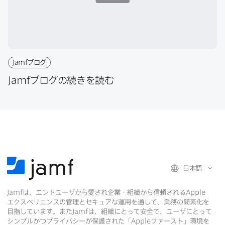
Jamf
ブログ
Jamf
ブログの​続きを​読む
日本語
Jamf
は、​エンドユーザから​愛され企業・組織から​信頼される
Apple
エクスペリエンスの​管理と​セキュアな​運用を​通して、​業務の​簡素化を​
目指しています。​また
Jamf
は、​組織に​とって​安全で、​ユーザに​とって​
シンプルかつプライバシーが​保護された​「
Apple
ファースト」環境を​