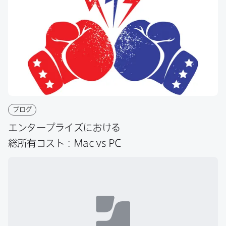
共
有
共
有
有
ブログ
エンタープライズに​おける​
総所有コスト：
Mac vs PC