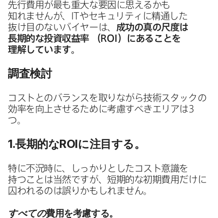
先行費用が​最も​重大な​要因に​思えるかも​
知れませんが、
IT
や​セキュリティに​精通した​
抜け目のない​バイヤーは、
成功の​真の​尺度は​
長期的な​投資収益率
（
ROI
）
に​ある​ことを​
理解しています。
調査検討
コストとの​バランスを​取りながら​技術スタックの​
効率を​向上させる​ために​考慮すべきエリアは
3
つ。
1
.長期的な
ROI
に​注目する。
特に​不況時に、​しっかりと​した​コスト意識を​
持つことは​当然ですが、​短期的な​初期費用だけに​
囚われるのは​誤りかもしれません。
すべての
費用を​考慮する。