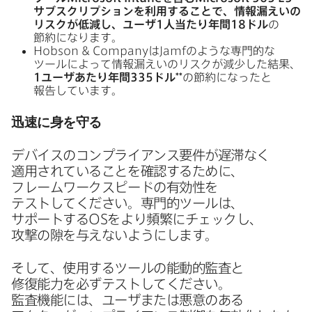
サブスクリプションを​利用する​ことで、​情報漏えいの​
リスクが​低減し、​ユーザ
1
人​当たり年間
18
ドル
の​
節約に​なります。
Hobson
&
Company
は
Jamf
のような​専門的な​
ツールに​よって​情報漏えいの​リスクが​減少した​結果、
1
ユーザあたり年間
335
ドル
**
の​節約に​なったと​
報告しています。
迅速に​身を​守る
デバイスの​コンプライアンス要件が​遅滞なく​
適用されている​ことを​確認する​ために、​
フレームワークスピードの​有効性を​
テストしてください。​専門的ツールは、​
サポートする
OS
を​より​頻繁に​チェックし、​
攻撃の​隙を​与えないようにします。
そして、​使用する​ツールの​能動的監査と​
修復能力を​必ずテストしてください。​
監査機能には、​ユーザまたは​悪意の​ある​