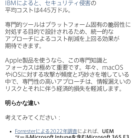
IBM
に​よると、​セキュリティ侵害
の​
平均コストは
445
万ドル。
専門的ツールは​プラットフォーム固有の​脆弱性に​
対処する​目的で​設計される​ため、​統一的な​
アプローチに​よる​コスト削減を​上回る​効果が​
期待できます。
Apple
製品を​使うなら、​この​専門知識と​
フォーカスは​極めて​重要です。​年々、
macOS
や
iOS
に​対する​攻撃が​頻度と​巧妙さを​増している​
中で、​専門性の​高い​アプローチは、​情報漏えいの​
リスクと​それに​伴う​経済的損失を​軽減します。
明らかな​違い
考えてみてください​：
Forrester
に​よる
2022
年調査
に​よれば、
UEM
ツール
Microsoft Intune
を​含む
Microsoft 365 E3