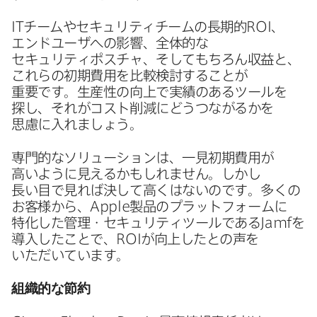
IT
チームや​セキュリティチームの​長期的
ROI
、​
エンドユーザへの​影響、​全体​的な​
セキュリティポスチャ、​そして​もちろん収益と、​
これらの​初期費用を​比較検討する​ことが​
重要です。​生産性の​向上で​実績の​ある​ツールを​
探し、​それが​コスト削減に​どうつながるかを​
思慮に​入れましょう。
専門的な​ソリューションは、​一見初期費用が​
高いように​見えるかもしれません。​しかし​
長い目で​見れば​決して​高くは​ないのです。​多くの​
お客様から、
Apple
製品の​プラットフォームに​
特化した​管理・セキュリティツールである
Jamf
を​
導入した​ことで、
ROI
が​向上したとの​声を​
いただいています。
組織的な​節約