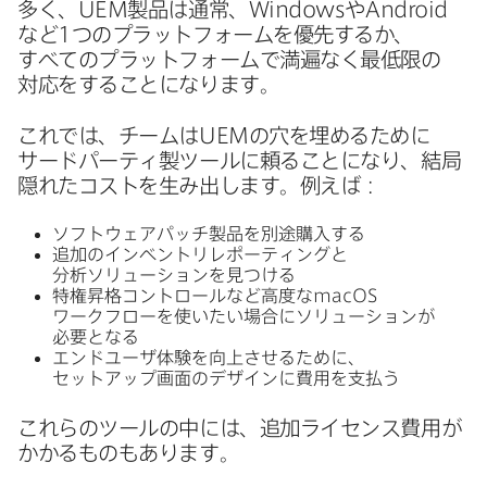
多く、
UEM
製品は​通常、
Windows
や
Android
など
1
つの​プラットフォームを​優先するか、​
すべての​プラットフォームで​満遍なく​最低限の​
対応を​する​ことになります。
これでは、​チームは
UEM
の​穴を​埋める​ために​
サードパーティ製ツールに​頼る​ことに​なり、​結局​
隠れた​コストを​生み出します。​例えば​：
ソフトウェアパッチ製品を​別途購入する
追加の​インベントリレポーティングと​
分析ソリューションを​見つける
特権昇格コントロールなど​高度な
macOS
ワークフローを​使いたい​場合に​ソリューションが​
必要と​なる
エンドユーザ体験を​向上させる​ために、​
セットアップ画面の​デザインに​費用を​支払う
これらの​ツールの​中には、​追加ライセンス費用が​
かかる​ものも​あります。