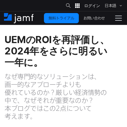
サ
日本語
イ
メ
ト
検
イ
索
お問い合わせ
無料トライアル
ン
ホ
ナ
コ
ー
ビ
ン
ム
ゲ
UEM
の
ROI
を​再評価し、
テ
ー
ン
シ
2024
年を​さらに​明るい​
ツ
ョ
に
ン
一年に。
を
移
動
切
なぜ​専門的な​ソリューションは、​
り
画一的な​アプローチよりも​
替
優れているのか？​厳しい​経済情勢の​
え
中で、​なぜ​それが​重要なのか？​
る
本ブログでは​この
2
点に​ついて​
考えます。