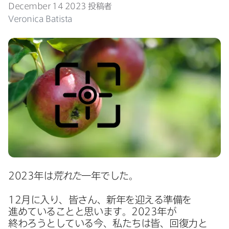
December 14 2023
投稿者
Veronica Batista
2023
年は
荒れた
一年でした。
12
月に​入り、​皆さん、​新年を​迎える​準備を​
進めている​ことと​思います。
2023
年が​
終わろうと​している​今、​私たちは​皆、​回復力と​