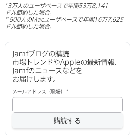
*
3
万人の​ユーザベースで​年間
53
万
8
,
141
ドル節約した​場合。
**
500
人の
Mac
ユーザベースで​年間
16
万
7
,
625
ドル節約した​場合。
Jamf
ブログの​購読
市場トレンドや
Apple
の​最新情報、
Jamf
の​ニュースなどを​
お届けします。
必
メールアドレス（職場）
*
須
購読する