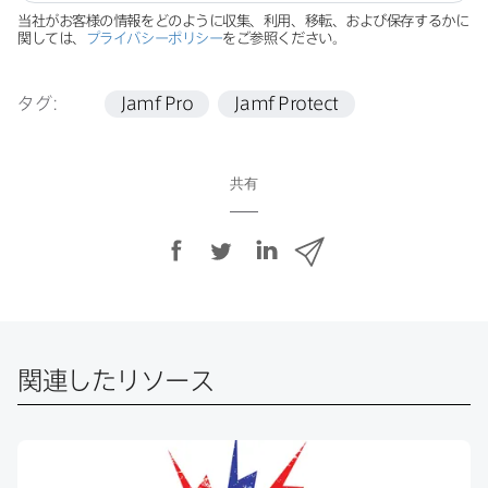
当社が​お客様の​情報を​どのように​収集、​利用、​移転、​および​保存するかに​
関しては、
プライバシーポリシー
を​ご参照ください。
タグ:
Jamf Pro
Jamf Protect
共有
F
T
L
メ
a
w
i
ー
c
i
n
ル
e
t
k
で
b
t
e
o
e
d
共
関連したリソース
o
r
I
有
k
で
n
で
で
共