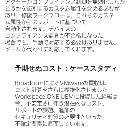
アクターが​コンプライアンス制御を​無効化したか​
どうかを​識別する​カスタ​ム属性を​含める​必要が​
あり、​修復ワークフローは、​これらの​カスタ​
ム属性からの​レポートに​基づいて​
自動化されます。​デバイスの​
コンプライアンス監査が​不合格に​なった​
場合でも、​手動で​対応する​必要は​ありません。​
ツールが​代わりに​対応してくれます。
予期せぬコスト：ケーススタディ
Broadcom
に​よる
VMware
の​買収は、​
コスト計算を​さらに​複雑化させました。
Workspace ONE UEM
に​投資した​組織は​
今、​不安定さに​伴う​潜在的な​コスト、​
サポートの​課題、​追加の​
セキュリティ対策の​必要性と​いった​
不確定要素に​直面しています。