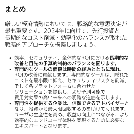
まとめ
厳しい​経済情勢に​おいては、​戦略的な​意思決定が​
最も​重要です。
2024
年に​向けて、​先行投資と​
長期的な​コスト削減・効率化の​バランスが​取れた​
戦略的アプローチを​構築しましょう。
効率、​セキュリティ、​全体​的な
ROI
に​おける
長期的な​
改善と​目先の​予算的制約の​バランスを​図ります。
専門的な​ツールの​価値は​時間の​経過とともに​現れ
、
ROI
の​改善に​貢献します。​専門的な​ツールは、​隠れた​
コストを​最小限に​抑え、​セキュリティリスクを​削減、​
そして​各プラットフォームに​合わせた​
ソリューションを​提供し、​より​予測可能で​
費用対効果の​高い​未来への​明確な​道筋を​示します。
専門性を​提供する​企業
は、​信頼できる​アドバイザー
と​
なり、​投資から​最大限回収するのを​助けてくれます。​
ユーザの​生産性を​高め、​収益の​向上に​つながる、​より​
効率的な​エンドユーザ体験を​実現する​ために​必要な​
エキスパートと​なります。