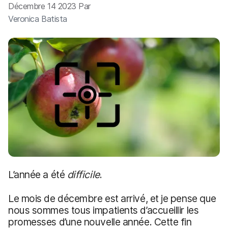
p
m
Décembre 14 2023 Par
a
e
Veronica Batista
l
n
t
L’année a été
difficile
.
Le mois de décembre est arrivé, et je pense que
nous sommes tous impatients d’accueillir les
promesses d’une nouvelle année. Cette fin