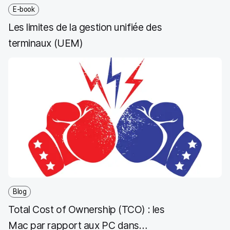
o
r
I
E-book
k
n
Les limites de la gestion unifiée des
terminaux (UEM)
Blog
Total Cost of Ownership (TCO) : les
Mac par rapport aux PC dans