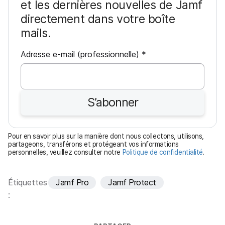
et les dernières nouvelles de Jamf
directement dans votre boîte
mails.
O
Adresse e-mail (professionnelle)
*
b
l
i
S’abonner
g
a
t
Pour en savoir plus sur la manière dont nous collectons, utilisons,
o
partageons, transférons et protégeant vos informations
personnelles, veuillez consulter notre
Politique de confidentialité
.
i
r
e
Étiquettes
Jamf Pro
Jamf Protect
: