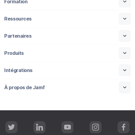
Formation
Ressources
Partenaires
Produits
Intégrations
À propos de Jamf
T
L
Y
I
F
w
i
o
n
a
i
n
u
s
c