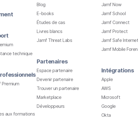
Blog
Jamf Now
E-books
Jamf School
ement
Études de cas
Jamf Connect
Livres blancs
Jamf Protect
ort
Jamf Threat Labs
Jamf Safe Interne
remium
Jamf Mobile Foren
stance technique
Partenaires
Intégrations
Espace partenaire
rofessionnels
Devenir partenaire
Apple
f Premium
Trouver un partenaire
AWS
Marketplace
Microsoft
Développeurs
Google
ves aux formations
Okta