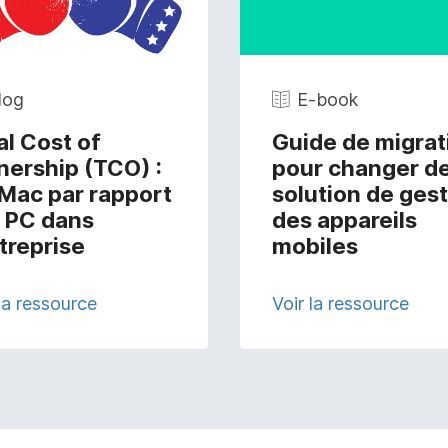
log
E-book
al Cost of
Guide de migrat
ership (TCO) :
pour changer d
 Mac par rapport
solution de ges
 PC dans
des appareils
ntreprise
mobiles
 la ressource
Voir la ressource