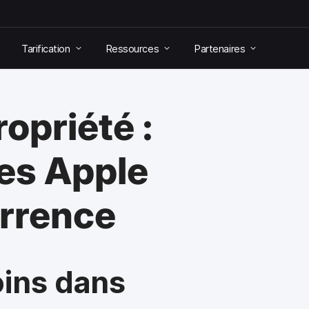
Tarification
Ressources
Partenaires
ropriété :
es Apple
urrence
oins dans