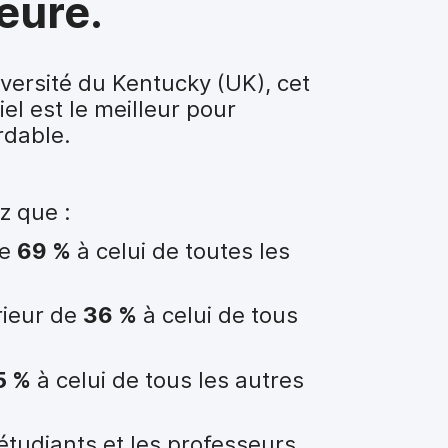
eure.
iversité du Kentucky (UK), cet
el est le meilleur pour
rdable.
z que :
de
69 %
à celui de toutes les
rieur de
36 %
à celui de tous
5 %
à celui de tous les autres
étudiants et les professeurs