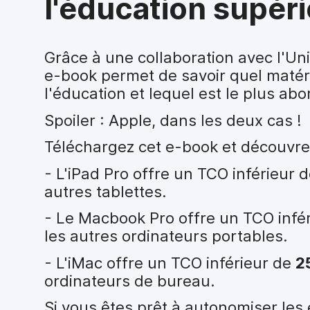
l'éducation supéri
i
p
a
l
Grâce à une collaboration avec l'Un
e-book permet de savoir quel matéri
l'éducation et lequel est le plus abo
Spoiler : Apple, dans les deux cas !
Téléchargez cet e-book et découvre
- L'iPad Pro offre un TCO inférieur 
autres tablettes.
- Le Macbook Pro offre un TCO infé
les autres ordinateurs portables.
- L'iMac offre un TCO inférieur de
2
ordinateurs de bureau.
Si vous êtes prêt à autonomiser les 