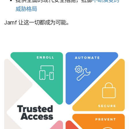
提供​全面​的​现代​安全​措施，​抵御
不断​演变​的​
威胁格局
Jamf
让​这​一切​都​成为​可能。