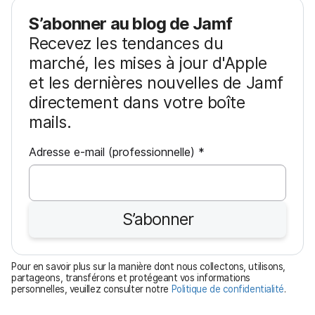
S’abonner au blog de Jamf
Recevez les tendances du
marché, les mises à jour d'Apple
et les dernières nouvelles de Jamf
directement dans votre boîte
mails.
O
Adresse e-mail (professionnelle)
*
b
l
i
S’abonner
g
a
t
Pour en savoir plus sur la manière dont nous collectons, utilisons,
o
partageons, transférons et protégeant vos informations
personnelles, veuillez consulter notre
Politique de confidentialité
.
i
r