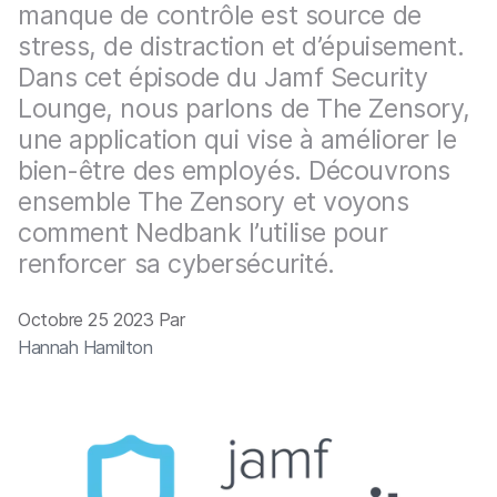
p
m
manque de contrôle est source de
a
e
stress, de distraction et d’épuisement.
l
n
Dans cet épisode du Jamf Security
t
Lounge, nous parlons de The Zensory,
une application qui vise à améliorer le
bien-être des employés. Découvrons
ensemble The Zensory et voyons
comment Nedbank l’utilise pour
renforcer sa cybersécurité.
Octobre 25 2023 Par
Hannah Hamilton