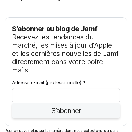
S’abonner au blog de Jamf
Recevez les tendances du
marché, les mises à jour d'Apple
et les dernières nouvelles de Jamf
directement dans votre boîte
mails.
O
Adresse e-mail (professionnelle)
*
b
l
i
S’abonner
g
a
t
Pour en savoir plus sur la manière dont nous collectons, utilisons,