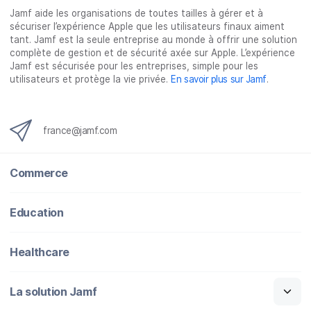
Jamf aide les organisations de toutes tailles à gérer et à
r
r
r
r
sécuriser l’expérience Apple que les utilisateurs finaux aiment
F
T
L
e
tant. Jamf est la seule entreprise au monde à offrir une solution
a
w
i
-
complète de gestion et de sécurité axée sur Apple. L’expérience
c
i
n
m
Jamf est sécurisée pour les entreprises, simple pour les
utilisateurs et protège la vie privée.
En savoir plus sur Jamf
.
e
t
k
a
b
t
e
i
o
e
d
l
o
r
I
france@jamf.com
k
n
Commerce
Education
Healthcare
La solution Jamf