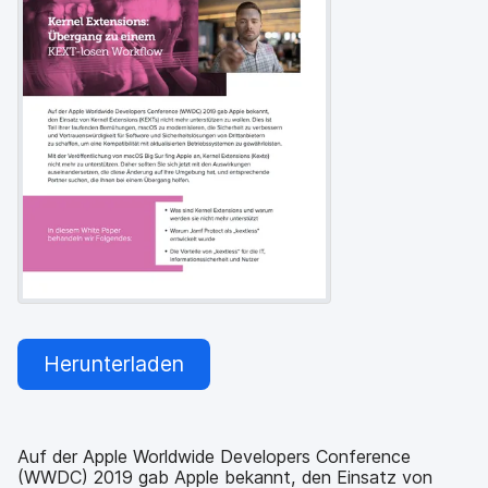
a
n
u
p
t
i
n
h
a
l
t
e
n
Herunterladen
Auf der Apple Worldwide Developers Conference
(WWDC) 2019 gab Apple bekannt, den Einsatz von