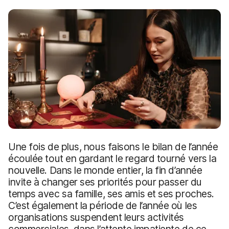
p
m
a
e
l
n
t
Une fois de plus, nous faisons le bilan de l’année
écoulée tout en gardant le regard tourné vers la
nouvelle. Dans le monde entier, la fin d’année
invite à changer ses priorités pour passer du
temps avec sa famille, ses amis et ses proches.
C’est également la période de l’année où les
organisations suspendent leurs activités
commerciales, dans l’attente impatiente de ce