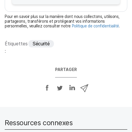
a
t
Pour en savoir plus sur la manière dont nous collectons, utilisons,
o
partageons, transférons et protégeant vos informations
personnelles, veuillez consulter notre
Politique de confidentialité
.
i
r
e
Étiquettes
Sécurité
:
PARTAGER
P
P
P
P
a
a
a
a
r
r
r
r
t
t
t
t
a
a
a
a
g
g
g
g
Ressources connexes
e
e
e
e