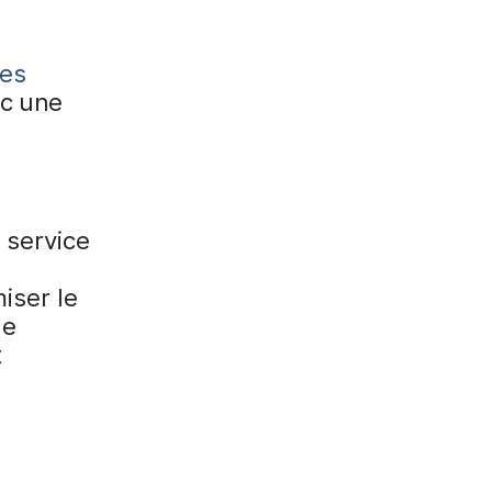
les
ec une
 service
iser le
ue
t