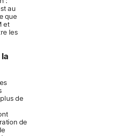
n :
st au
ue que
 et
re les
 la
des
s
 plus de
ont
ration de
le