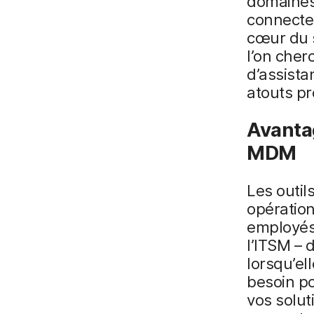
domaines.
connecter
cœur du s
l’on cher
d’assista
atouts p
Avantag
MDM
Les outil
opération
employés.
l’ITSM – 
lorsqu’el
besoin po
vos solu