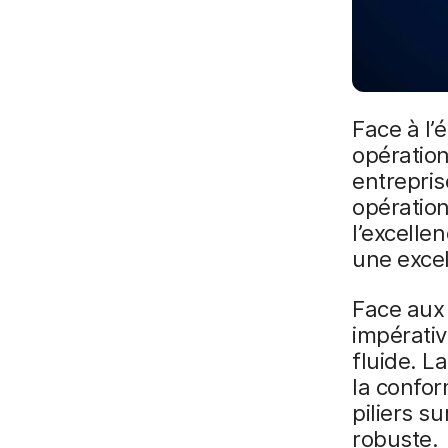
Face à l’
opération
entreprise
opération
l’excelle
une excel
Face aux 
impérativ
fluide. L
la confor
piliers s
robuste.