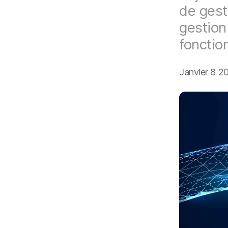
i
de gest
p
a
gestion
l
fonctio
Janvier 8 2