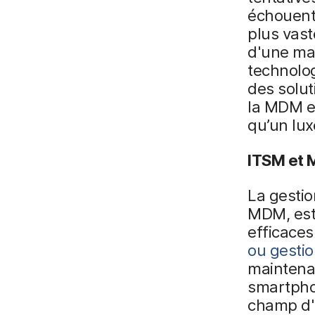
échouent 
plus vast
d'une mai
technolo
des solut
la MDM et
qu’un lux
ITSM et M
La gestio
MDM, est 
efficaces
ou gestio
maintenan
smartphon
champ d'