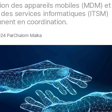
ion des appareils mobiles (MDM) et
 des services informatiques (ITSM)
nnent en coordination.
024 Par
Chalom Malka