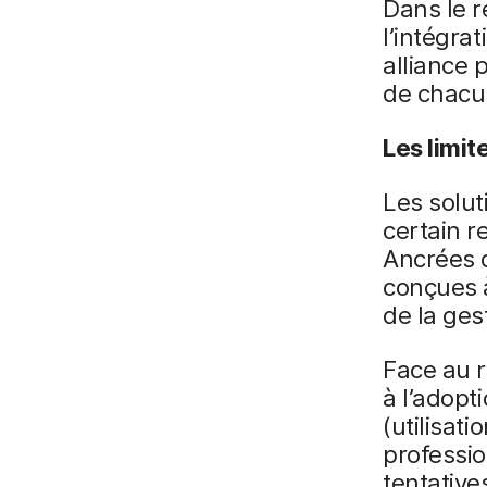
Dans le 
l’intégr
alliance
de chacun
Les limi
Les solu
certain r
Ancrées d
conçues à
de la ges
Face au r
à l’adopt
(utilisat
professio
tentative