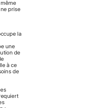
et même
une prise
occupe la
be une
lution de
de
le à ce
soins de
des
requiert
es