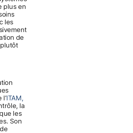
e plus en
soins
c les
ssivement
ation de
plutôt
ution
ues
 l’
ITAM,
ntrôle, la
 que les
les. Son
 de