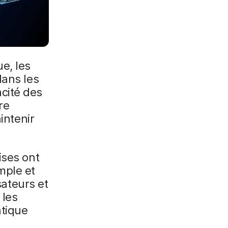
e, les
dans les
acité des
re
intenir
ises ont
mple et
sateurs et
 les
atique