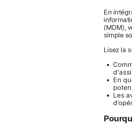
En intégr
informati
(MDM), vo
simple so
Lisez la 
Comme
d'ass
En quo
poten
Les a
d’opé
Pourquo