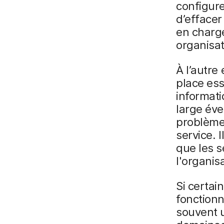
configur
d’effacer
en charg
organisat
À l’autre
place ess
informati
large éve
problème
service. 
que les s
l'organis
Si certai
fonctionn
souvent 