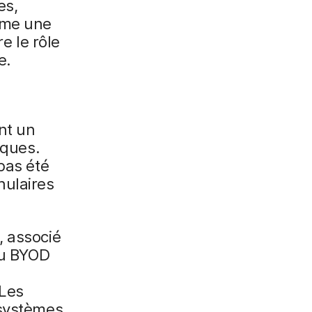
es,
mme une
 le rôle
e.
nt un
iques.
pas été
nulaires
, associé
du BYOD
 Les
 systèmes