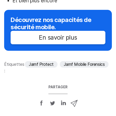
Et bien plus encore
Découvrez nos capacités de
sécurité mobile.
En savoir plus
Étiquettes
Jamf Protect
Jamf Mobile Forensics
:
PARTAGER
P
P
P
P
a
a
a
a
r
r
r
r