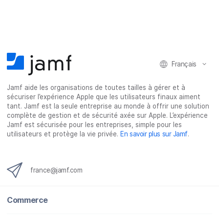
t
t
t
t
a
a
a
a
g
g
g
g
e
e
e
e
r
r
r
r
Français
s
s
s
p
u
u
u
a
Jamf aide les organisations de toutes tailles à gérer et à
r
r
r
r
sécuriser l’expérience Apple que les utilisateurs finaux aiment
F
T
L
e
tant. Jamf est la seule entreprise au monde à offrir une solution
a
w
i
-
complète de gestion et de sécurité axée sur Apple. L’expérience
c
i
n
m
Jamf est sécurisée pour les entreprises, simple pour les
utilisateurs et protège la vie privée.
En savoir plus sur Jamf
.
e
t
k
a
b
t
e
i
o
e
d
l
o
r
I
france@jamf.com
k
n
Commerce