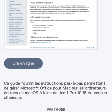
p
m
a
e
l
n
t
Lire en ligne
Ce guide fournit les instructions pas-à-pas permettant
de gérer Microsoft Office pour Mac sur les ordinateurs
équipés de macOS à l’aide de Jamf Pro 10.18 ou version
ultérieure.
PARTAGER