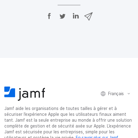
P
P
P
P
a
a
a
a
r
r
r
r
t
t
t
t
a
a
a
a
g
g
g
g
e
e
e
e
r
r
r
r
s
s
s
p
u
u
u
a
r
r
r
r
F
T
L
e
a
w
i
-
c
i
n
m
Français
e
t
k
a
b
t
e
i
o
e
d
l
Jamf aide les organisations de toutes tailles à gérer et à
o
r
I
sécuriser l’expérience Apple que les utilisateurs finaux aiment
k
n
tant. Jamf est la seule entreprise au monde à offrir une solution
complète de gestion et de sécurité axée sur Apple. L’expérience
Jamf est sécurisée pour les entreprises, simple pour les
utilisateurs et protège la vie privée.
En savoir plus sur Jamf
.