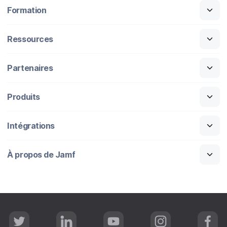
Formation
Ressources
Partenaires
Produits
Intégrations
À propos de Jamf
T
L
Y
I
F
w
i
o
n
a