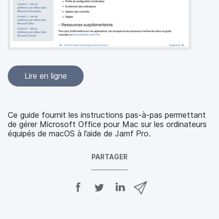
p
m
a
e
l
n
t
Lire en ligne
Ce guide fournit les instructions pas-à-pas permettant
de gérer Microsoft Office pour Mac sur les ordinateurs
équipés de macOS à l’aide de Jamf Pro.
PARTAGER
P
P
P
P
a
a
a
a
r
r
r
r
t
t
t
t