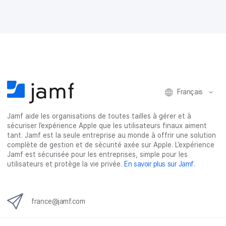
a
a
a
a
g
g
g
g
e
e
e
e
r
r
r
r
s
s
s
p
u
u
u
a
r
r
r
r
F
T
L
e
a
w
i
-
c
i
n
m
Français
e
t
k
a
b
t
e
i
o
e
d
l
Jamf aide les organisations de toutes tailles à gérer et à
o
r
I
sécuriser l’expérience Apple que les utilisateurs finaux aiment
k
n
tant. Jamf est la seule entreprise au monde à offrir une solution
complète de gestion et de sécurité axée sur Apple. L’expérience
Jamf est sécurisée pour les entreprises, simple pour les
utilisateurs et protège la vie privée.
En savoir plus sur Jamf
.
france@jamf.com