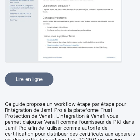
p
m
a
e
l
n
t
Lire en ligne
Ce guide propose un workflow étape par étape pour
l’intégration de Jamf Pro à la plateforme Trust
Protection de Venafi. L’intégration à Venafi vous
permet d’ajouter Venafi comme fournisseur de PKI dans
Jamf Pro afin de l’utiliser comme autorité de
certification pour distribuer des certificats aux appareils
via des profils de configuration. 10.29.0 ou version