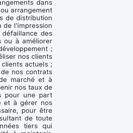
changements dans
d ou arrangement
s de distribution
n de l'impression
 défaillance des
s ou à améliorer
 développement ;
liser nos clients
clients actuels ;
 de nos contrats
 de marché et à
tenir nos taux de
s pour une part
é et à gérer nos
saire, pour être
sultant de toute
nnées tiers qui