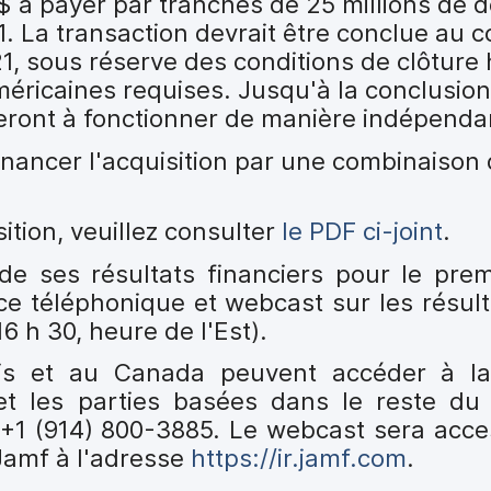
$ à payer par tranches de 25 millions de do
. La transaction devrait être conclue au 
21, sous réserve des conditions de clôture 
éricaines requises. Jusqu'à la conclusion
ueront à fonctionner de manière indépenda
inancer l'acquisition par une combinaison d
ition, veuillez consulter
le PDF ci-joint
.
 de ses résultats financiers pour le prem
ce téléphonique et webcast sur les résult
6 h 30, heure de l'Est).
nis et au Canada peuvent accéder à l
et les parties basées dans le reste d
+1 (914) 800-3885. Le webcast sera access
Jamf à l'adresse
https://ir.jamf.com
.