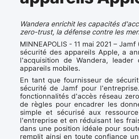
i
p
a
l
Wandera enrichit les capacités d'acc
zero-trust, la défense contre les men
MINNEAPOLIS -
11 mai 2021 – Jamf 
sécurité des appareils Apple, a an
l'acquisition de Wandera, leader 
appareils mobiles.
En tant que fournisseur de sécuri
sécurité de Jamf pour l'entrepris
fonctionnalités d'accès réseau zer
de règles pour encadrer les donné
simple et sécurisé aux ressourc
l'entreprise et en réduisant les fr
dans une position idéale pour soute
remplit ainsi en toute confiance un