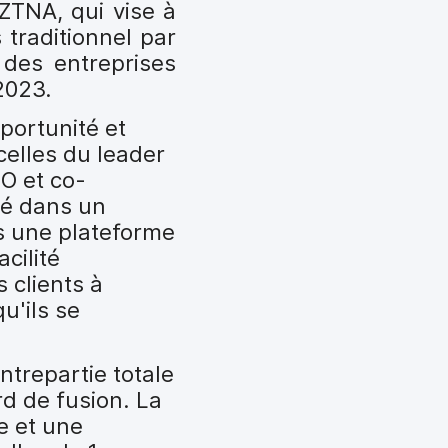
 ZTNA, qui vise à
 traditionnel par
 des entreprises
2023.
portunité et
celles du leader
EO et co-
té dans un
s une plateforme
cilité
s clients à
u'ils se
ntrepartie totale
d de fusion. La
re et une