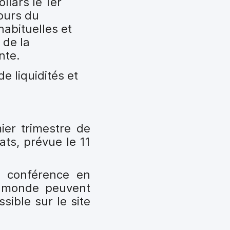
llars le 1er
cours du
habituelles et
 de la
nte.
e liquidités et
ier trimestre de
ats, prévue le 11
a conférence en
u monde peuvent
ible sur le site