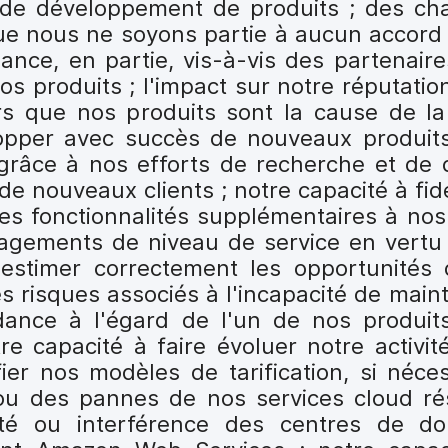
ou de développement de produits ; des 
t que nous ne soyons partie à aucun accor
nce, en partie, vis-à-vis des partenaire
nos produits ; l'impact sur notre réputatio
urs que nos produits sont la cause de la
lopper avec succès de nouveaux produit
 grâce à nos efforts de recherche et de
 de nouveaux clients ; notre capacité à fidé
es fonctionnalités supplémentaires à nos 
gagements de niveau de service en vertu
estimer correctement les opportunités
es risques associés à l'incapacité de main
dance à l'égard de l'un de nos produit
re capacité à faire évoluer notre activit
er nos modèles de tarification, si néces
s ou des pannes de nos services cloud ré
cité ou interférence des centres de do