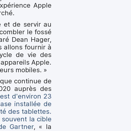
expérience Apple
rché.
 et de servir au
 combler le fossé
claré Dean Hager,
allons fournir à
ycle de vie des
s appareils Apple.
leurs mobiles. »
rque continue de
2020 auprès des
est d'environ 23
ase installée de
té des tablettes.
 souvent la cible
e Gartner
, « la