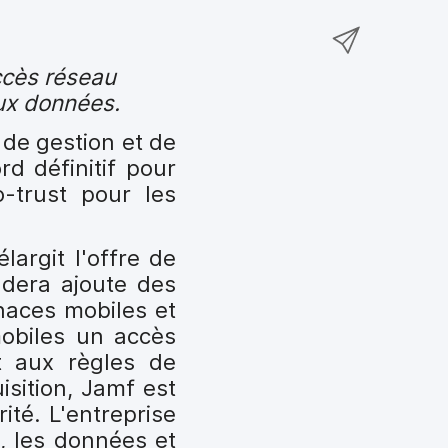
e
a
r
P
r
g
t
a
s
e
ccès réseau
a
r
u
r
aux données.
g
t
r
s
e
a
F
 de gestion et de
u
r
g
a
d définitif pour
r
s
e
c
o-trust pour les
T
u
r
e
w
r
p
b
i
élargit l'offre de
L
a
o
t
ndera ajoute des
i
r
o
t
naces mobiles et
n
e
k
e
mobiles un accès
k
-
r
t aux règles de
e
m
isition, Jamf est
d
a
ité. L'entreprise
I
i
s, les données et
n
l