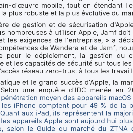
main-d'œuvre mobile, tout en étendant l'
 la plus robuste et la plus évolutive du ma
ère de gestion et de sécurisation d'Apple
us nombreuses à utiliser Apple, Jamf doit
 et les exigences de l'entreprise, » a dé
compétences de Wandera et de Jamf, nous 
e pour le déploiement, la gestion du c
age et les capacités de sécurité sur tous le
'accès réseau zero-trust à tous les travail
matique et le grand succès d'Apple, la ma
e. Selon une enquête d'IDC menée en 
e pénétration moyen des appareils macOS 
 les iPhone comptent pour 49 % de la b
uant aux iPad, ils représentent la majori
 les appareils Apple sont aujourd'hui plus
e, selon le
Guide du marché du ZTNA d