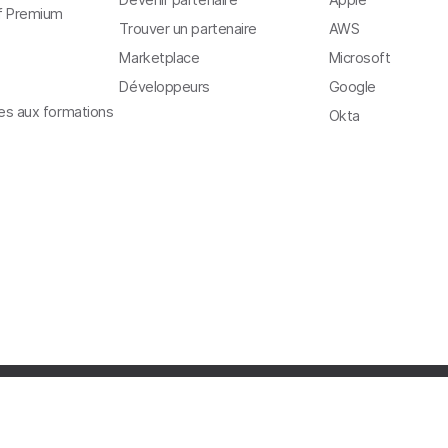
f Premium
Trouver un partenaire
AWS
Marketplace
Microsoft
Développeurs
Google
ves aux formations
Okta
ts
Copyright
Confidentialité
Conditions générales
Sécurité