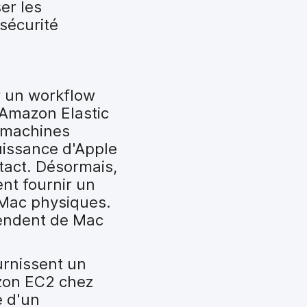
er les
 sécurité
r un workflow
'Amazon Elastic
 machines
puissance d'Apple
tact. Désormais,
ent fournir un
 Mac physiques.
pendent de Mac
urnissent un
azon EC2 chez
e d'un