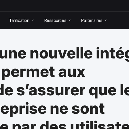
Tarification
Ressources
Partenaires
ne nouvelle inté
 permet aux
de s’assurer que l
eprise ne sont
 par des utilisat