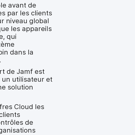
ble avant de
s par les clients
ur niveau global
que les appareils
e, qui
stème
oin dans la
.
rt de Jamf est
n utilisateur et
e solution
fres Cloud les
clients
ontrôles de
rganisations