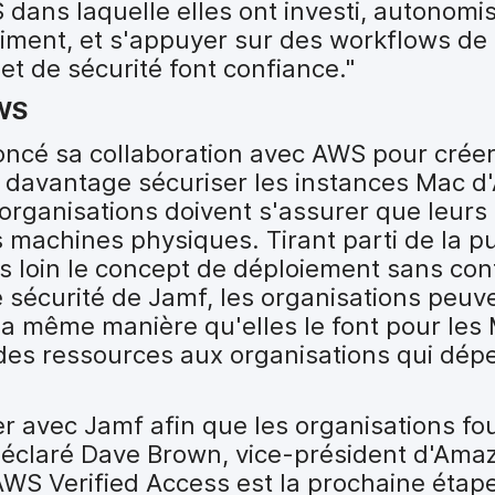
S dans laquelle elles ont investi, autonomis
s aiment, et s'appuyer sur des workflows de
et de sécurité font confiance."
AWS
ncé sa collaboration avec AWS pour crée
et davantage sécuriser les instances Mac d
rganisations doivent s'assurer que leurs
rs machines physiques. Tirant parti de la 
s loin le concept de déploiement sans con
e sécurité de Jamf, les organisations peuv
la même manière qu'elles le font pour les
e des ressources aux organisations qui dé
ler avec Jamf afin que les organisations fo
 a déclaré Dave Brown, vice-président d'Am
AWS Verified Access est la prochaine étap