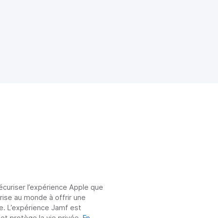
sécuriser l’expérience Apple que
prise au monde à offrir une
e. L’expérience Jamf est
 et protège la vie privée.
En