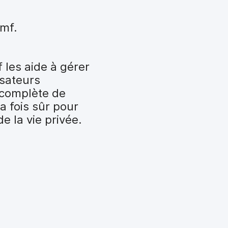
amf.
f les aide à gérer
isateurs
 complète de
a fois sûr pour
e la vie privée.