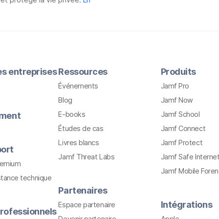
les entreprises
Ressources
Produits
Événements
Jamf Pro
Blog
Jamf Now
E-books
Jamf School
ement
Études de cas
Jamf Connect
Livres blancs
Jamf Protect
ort
Jamf Threat Labs
Jamf Safe Interne
remium
Jamf Mobile Foren
stance technique
Partenaires
Intégrations
Espace partenaire
rofessionnels
Devenir partenaire
Apple