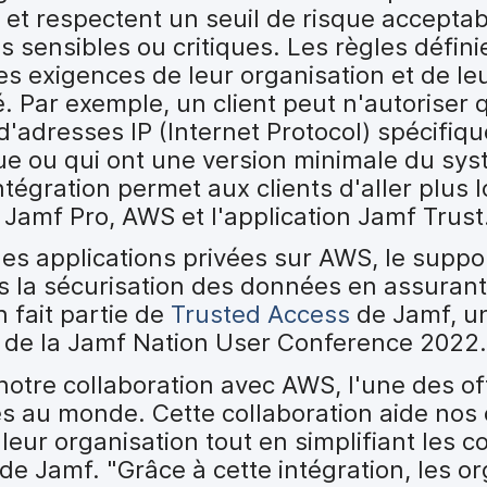
s et respectent un seuil de risque accepta
 sensibles ou critiques. Les règles définie
es exigences de leur organisation et de le
. Par exemple, un client peut n'autoriser 
'adresses IP (Internet Protocol) spécifiqu
que ou qui ont une version minimale du sy
ntégration permet aux clients d'aller plus l
t Jamf Pro, AWS et l'application Jamf Trust
des applications privées sur AWS, le suppo
la sécurisation des données en assurant u
n fait partie de
Trusted Access
de Jamf, un
s de la Jamf Nation User Conference 2022.
otre collaboration avec AWS, l'une des of
es au monde. Cette collaboration aide nos 
eur organisation tout en simplifiant les c
de Jamf. "Grâce à cette intégration, les o