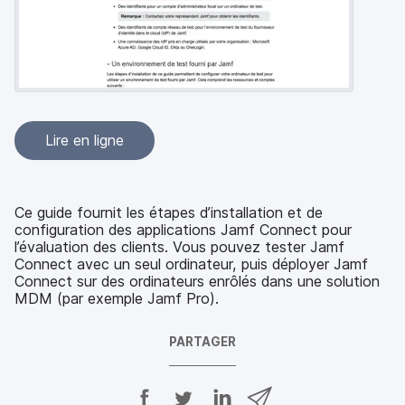
p
m
a
e
l
n
t
Lire en ligne
Ce guide fournit les étapes d’installation et de
configuration des applications Jamf Connect pour
l’évaluation des clients. Vous pouvez tester Jamf
Connect avec un seul ordinateur, puis déployer Jamf
Connect sur des ordinateurs enrôlés dans une solution
MDM (par exemple Jamf Pro).
PARTAGER
P
P
P
P