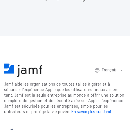
a
a
a
a
r
r
r
r
t
t
t
t
a
a
a
a
g
g
g
g
e
e
e
e
r
r
r
r
s
s
s
p
u
u
u
a
r
r
r
r
F
T
L
e
a
w
i
-
c
i
n
m
Français
e
t
k
a
b
t
e
i
o
e
d
l
Jamf aide les organisations de toutes tailles à gérer et à
o
r
I
sécuriser l’expérience Apple que les utilisateurs finaux aiment
k
n
tant. Jamf est la seule entreprise au monde à offrir une solution
complète de gestion et de sécurité axée sur Apple. L’expérience
Jamf est sécurisée pour les entreprises, simple pour les
utilisateurs et protège la vie privée.
En savoir plus sur Jamf
.