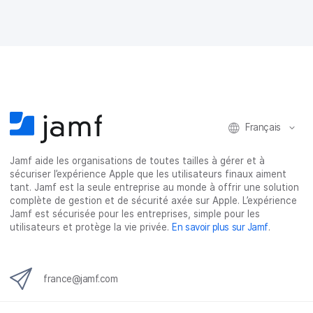
a
a
a
a
g
g
g
g
e
e
e
e
r
r
r
r
s
s
s
p
u
u
u
a
r
r
r
r
F
T
L
e
a
w
i
-
c
i
n
m
Français
e
t
k
a
b
t
e
i
o
e
d
l
Jamf aide les organisations de toutes tailles à gérer et à
o
r
I
sécuriser l’expérience Apple que les utilisateurs finaux aiment
k
n
tant. Jamf est la seule entreprise au monde à offrir une solution
complète de gestion et de sécurité axée sur Apple. L’expérience
Jamf est sécurisée pour les entreprises, simple pour les
utilisateurs et protège la vie privée.
En savoir plus sur Jamf
.
france@jamf.com