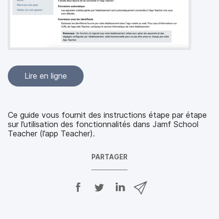
p
m
a
e
l
n
t
Lire en ligne
Ce guide vous fournit des instructions étape par étape
sur l’utilisation des fonctionnalités dans Jamf School
Teacher (l’app Teacher).
PARTAGER
P
P
P
P
a
a
a
a
r
r
r
r
t
t
t
t