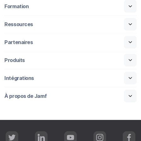
Formation
Ressources
Partenaires
Produits
Intégrations
À propos de Jamf
T
L
Y
I
F
w
i
o
n
a