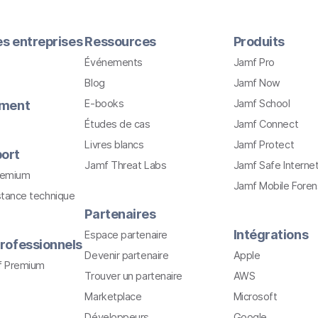
les entreprises
Ressources
Produits
Événements
Jamf Pro
Blog
Jamf Now
E-books
Jamf School
ement
Études de cas
Jamf Connect
Livres blancs
Jamf Protect
ort
Jamf Threat Labs
Jamf Safe Interne
remium
Jamf Mobile Foren
stance technique
Partenaires
Intégrations
Espace partenaire
rofessionnels
Devenir partenaire
Apple
f Premium
Trouver un partenaire
AWS
Marketplace
Microsoft
Développeurs
Google