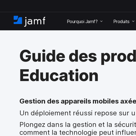
P
a
Pourquoi Jamf?
Produits
s
A
s
c
e
c
r
u
a
Guide des prod
e
u
i
c
l
o
Education
n
t
e
n
u
Gestion des appareils mobiles axée
p
Un déploiement réussi repose sur u
r
i
Plongez dans la gestion et la sécuri
n
c
comment la technologie peut influen