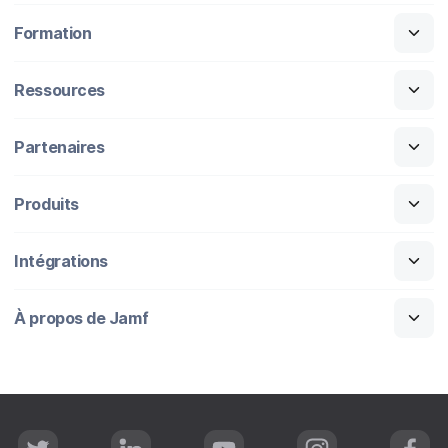
Formation
Ressources
Partenaires
Produits
Intégrations
À propos de Jamf
T
L
Y
I
F