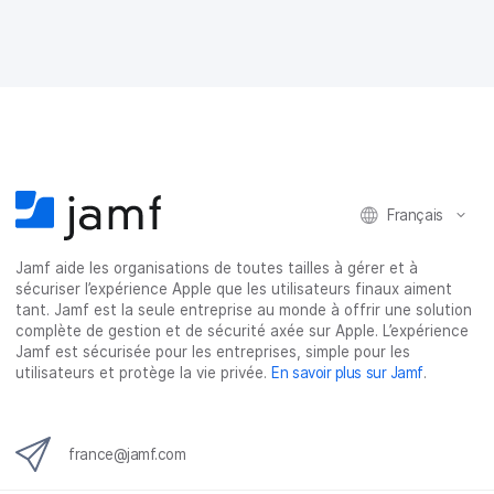
g
g
g
g
e
e
e
e
r
r
r
r
s
s
s
p
u
u
u
a
r
r
r
r
F
T
L
e
a
w
i
-
c
i
n
m
e
t
k
a
Français
b
t
e
i
o
e
d
l
o
r
I
Jamf aide les organisations de toutes tailles à gérer et à
k
n
sécuriser l’expérience Apple que les utilisateurs finaux aiment
tant. Jamf est la seule entreprise au monde à offrir une solution
complète de gestion et de sécurité axée sur Apple. L’expérience
Jamf est sécurisée pour les entreprises, simple pour les
utilisateurs et protège la vie privée.
En savoir plus sur Jamf
.
france@jamf.com