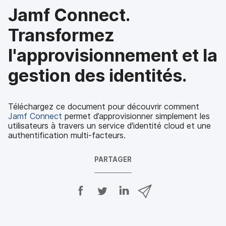
Jamf Connect.
Transformez
l'approvisionnement et la
gestion des identités.
Téléchargez ce document pour découvrir comment
Jamf Connect
permet d’approvisionner simplement les
utilisateurs à travers un service d'identité cloud et une
authentification multi-facteurs.
PARTAGER
P
P
P
P
a
a
a
a
r
r
r
r
t
t
t
t
a
a
a
a