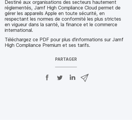
Destiné aux organisations des secteurs hautement
réglementés, Jamf High Compliance Cloud permet de
gérer les appareils Apple en toute sécurité, en
respectant les normes de conformité les plus strictes
en vigueur dans la santé, la finance et le commerce
international.
Téléchargez ce PDF pour plus d’informations sur Jamf
High Compliance Premium et ses tarifs.
PARTAGER
P
P
P
P
a
a
a
a
r
r
r
r
t
t
t
t
a
a
a
a
g
g
g
g
e
e
e
e
r
r
r
r
s
s
s
p
u
u
u
a
r
r
r
r