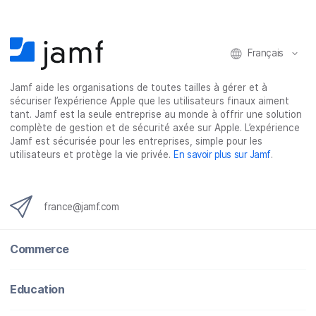
F
T
L
e
a
w
i
-
c
i
n
m
e
t
k
a
Français
b
t
e
i
o
e
d
l
Jamf aide les organisations de toutes tailles à gérer et à
o
r
I
sécuriser l’expérience Apple que les utilisateurs finaux aiment
k
n
tant. Jamf est la seule entreprise au monde à offrir une solution
complète de gestion et de sécurité axée sur Apple. L’expérience
Jamf est sécurisée pour les entreprises, simple pour les
utilisateurs et protège la vie privée.
En savoir plus sur Jamf
.
france@jamf.com
Commerce
Education