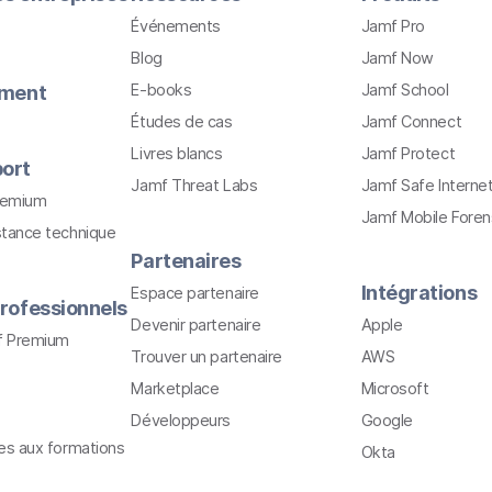
Événements
Jamf Pro
Blog
Jamf Now
E-books
Jamf School
ement
Études de cas
Jamf Connect
Livres blancs
Jamf Protect
ort
Jamf Threat Labs
Jamf Safe Interne
remium
Jamf Mobile Foren
stance technique
Partenaires
Intégrations
Espace partenaire
rofessionnels
Devenir partenaire
Apple
f Premium
Trouver un partenaire
AWS
Marketplace
Microsoft
Développeurs
Google
ves aux formations
Okta