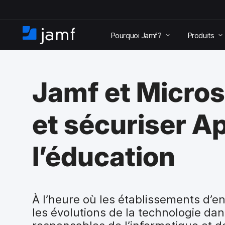
P
a
Pourquoi Jamf?
Produits
s
A
s
c
e
c
r
u
a
Jamf et Micros
e
u
i
c
l
o
et sécuriser A
n
t
e
l’éducation
n
u
p
r
i
À l’heure où les établissements d’
n
les évolutions de la technologie dans
c