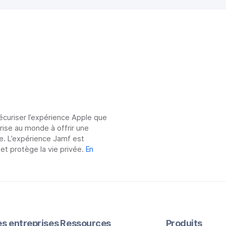
sécuriser l’expérience Apple que
prise au monde à offrir une
e. L’expérience Jamf est
 et protège la vie privée.
En
les entreprises
Ressources
Produits