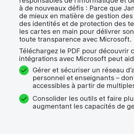
responsables de l’informatique et d
i
à de nouveaux défis : Parce que Jamf
p
a
de mieux en matière de gestion des 
l
des identités et de protection des t
les cartes en main pour délivrer s
toute transparence avec Microsoft.
Téléchargez le PDF pour découvri
intégrations avec Microsoft peut aid
Gérer et sécuriser un réseau d’ap
personnel et enseignants – don
accessibles à partir de multip
Consolider les outils et faire pl
augmentant les capacités de ges