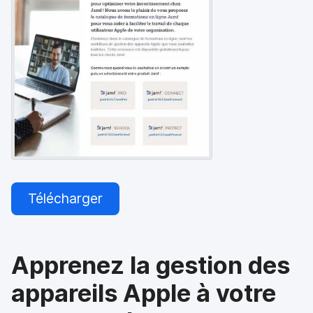
p
m
a
e
l
n
t
Télécharger
Apprenez la gestion des
appareils Apple à votre