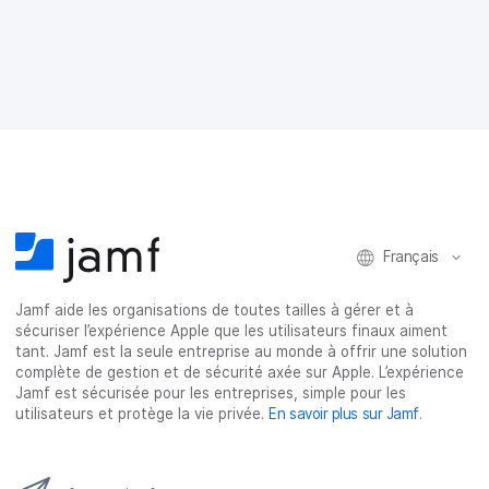
t
t
t
t
a
a
a
a
g
g
g
g
e
e
e
e
r
r
r
r
s
s
s
p
u
u
u
a
r
r
r
r
F
T
L
e
a
w
i
-
c
i
n
m
e
t
k
a
Français
b
t
e
i
o
e
d
l
o
r
I
Jamf aide les organisations de toutes tailles à gérer et à
k
n
sécuriser l’expérience Apple que les utilisateurs finaux aiment
tant. Jamf est la seule entreprise au monde à offrir une solution
complète de gestion et de sécurité axée sur Apple. L’expérience
Jamf est sécurisée pour les entreprises, simple pour les
utilisateurs et protège la vie privée.
En savoir plus sur Jamf
.