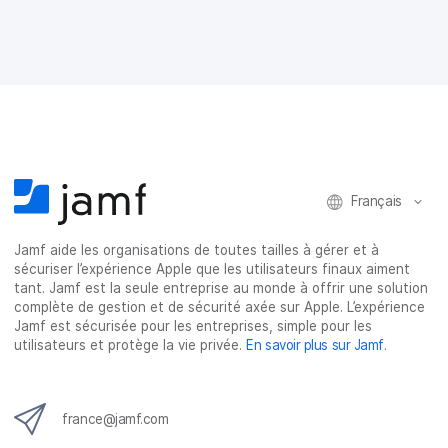
a
a
a
a
g
g
g
g
e
e
e
e
r
r
r
r
s
s
s
p
u
u
u
a
r
r
r
r
F
T
L
e
a
w
i
-
c
i
n
m
Français
e
t
k
a
b
t
e
i
o
e
d
l
Jamf aide les organisations de toutes tailles à gérer et à
o
r
I
sécuriser l’expérience Apple que les utilisateurs finaux aiment
k
n
tant. Jamf est la seule entreprise au monde à offrir une solution
complète de gestion et de sécurité axée sur Apple. L’expérience
Jamf est sécurisée pour les entreprises, simple pour les
utilisateurs et protège la vie privée.
En savoir plus sur Jamf
.
france@jamf.com