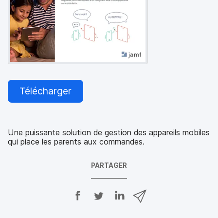
p
m
a
e
l
n
t
Télécharger
Une puissante solution de gestion des appareils mobiles
qui place les parents aux commandes.
PARTAGER
P
P
P
P
a
a
a
a
r
r
r
r
t
t
t
t