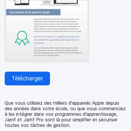
p
m
a
e
l
n
t
Télécharger
Que vous utilisiez des milliers d'appareils Apple depuis
des années dans votre école, ou que vous commenciez
à les intégrer dans vos programmes d'apprentissage,
Jamf et Jamf Pro sont là pour simplifier et sécuriser
toutes vos tâches de gestion.