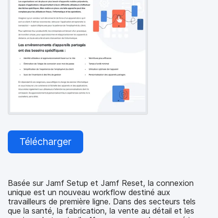
p
m
a
e
l
n
t
Télécharger
Basée sur Jamf Setup et Jamf Reset, la connexion
unique est un nouveau workflow destiné aux
travailleurs de première ligne. Dans des secteurs tels
que la santé, la fabrication, la vente au détail et les