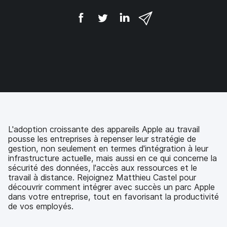
P
P
P
P
a
a
a
a
r
r
r
r
t
t
t
t
a
a
a
a
g
g
g
g
e
e
e
e
r
r
r
r
s
s
s
p
u
u
u
a
r
r
r
r
F
T
L
e
a
w
i
-
L'adoption croissante des appareils Apple au travail
c
i
n
m
pousse les entreprises à repenser leur stratégie de
e
t
k
a
gestion, non seulement en termes d'intégration à leur
b
t
e
i
infrastructure actuelle, mais aussi en ce qui concerne la
o
e
d
l
sécurité des données, l'accès aux ressources et le
o
r
I
travail à distance. Rejoignez Matthieu Castel pour
k
n
découvrir comment intégrer avec succès un parc Apple
dans votre entreprise, tout en favorisant la productivité
de vos employés.