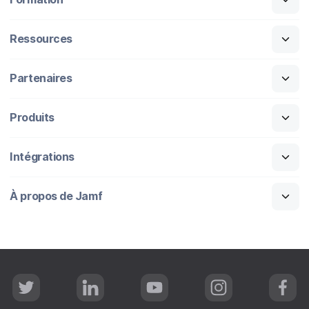
Ressources
Partenaires
Produits
Intégrations
À propos de Jamf
T
L
Y
I
F
w
i
o
n
a
i
n
u
s
c